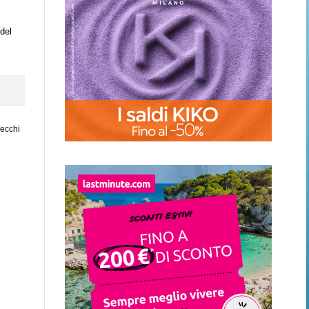
 del
vecchi