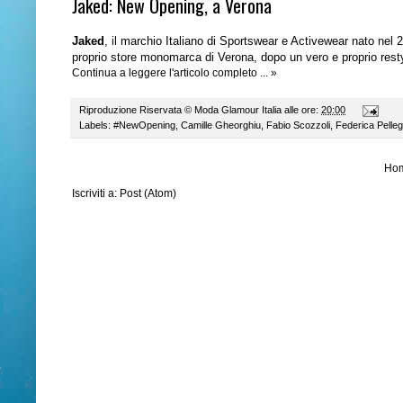
Jaked: New Opening, a Verona
Jaked
, il marchio Italiano di Sportswear e Activewear nato nel 2
proprio store monomarca di Verona, dopo un vero e proprio resty
Continua a leggere l'articolo completo ... »
Riproduzione Riservata ©
Moda Glamour Italia
alle ore:
20:00
Labels:
#NewOpening
,
Camille Gheorghiu
,
Fabio Scozzoli
,
Federica Pellegr
Ho
Iscriviti a:
Post (Atom)