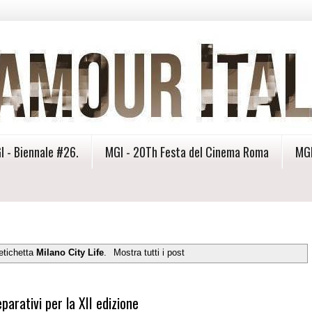
I - Biennale #26.
MGI - 20Th Festa del Cinema Roma
MGI
etichetta
Milano City Life
.
Mostra tutti i post
arativi per la XII edizione