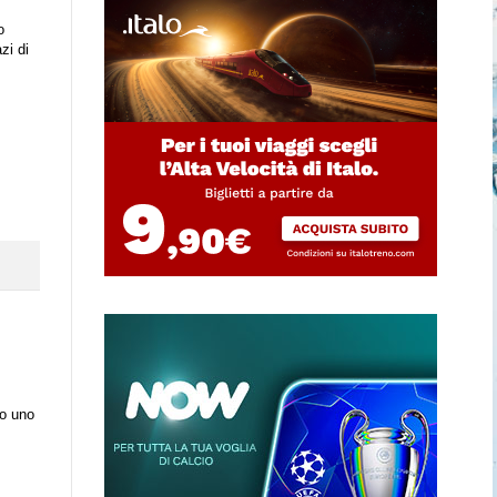
o
zi di
no uno