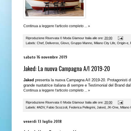
Continua a leggere l'articolo completo ... »
Riproduzione Riservata ©
Moda Glamour Italia
alle ore:
20:00
Labels:
Chef
,
Deliveroo
,
Glovo
,
Gruppo Manno
,
Milano City Life
,
Origin-e
,
sabato 16 novembre 2019
Jaked: La nuova Campagna A/I 2019-20
Jaked
presenta la nuova Campagna A/I 2019-20.
Protagonisti 
grande nuotatrice italiana di sempre e Testimonial del Brand da
Continua a leggere l'articolo completo ... »
Riproduzione Riservata ©
Moda Glamour Italia
alle ore:
20:00
Labels:
#ADV
,
Fabio Scozzoli
,
Federica Pellegrini
,
Jaked
,
JK-One
,
Milano C
venerdì 13 luglio 2018