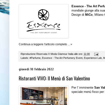
Esxence - The Art Per
mondiale giunge alla su
Design di
MiCo
, Milano
Continua a leggere l'articolo completo ... »
Riproduzione Riservata ©
Moda Glamour Italia
alle ore:
11:00
Labels:
#Parfume
,
Esxence - The Art Perfumery Event
,
Experience Lab
,
M
giovedì 10 febbraio 2022
Ristoranti VIVO: Il Menù di San Valentino
Per l' imminente
San Va
speciale menù
fisso per 