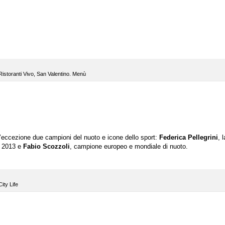
Ristoranti Vivo
,
San Valentino. Menù
d’eccezione due campioni del nuoto e icone dello sport:
Federica Pellegrini
, 
l 2013 e
Fabio Scozzoli
, campione europeo e mondiale di nuoto.
ity Life