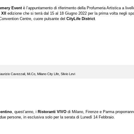
fumery Event
è l’appuntamento di riferimento della Profumeria Artistica a livell
a
XII
edizione che si terrà dal 15 al 18 Giugno 2022 per la prima volta negli spa
 Convention Centre, cuore pulsante del
CityLife District
.
aurizio Cavezzali
,
Mi.Co
,
Milano City Life
,
Silvio Levi
lentino
, quest’anno, i
Ristoranti VIVO
di Milano, Firenze e Parma proporran
due persone, in esclusiva solo per la serata di Lunedì 14 Febbraio.