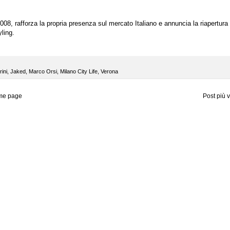
008, rafforza la propria presenza sul mercato Italiano e annuncia la riapertura
ling.
ini
,
Jaked
,
Marco Orsi
,
Milano City Life
,
Verona
me page
Post più 