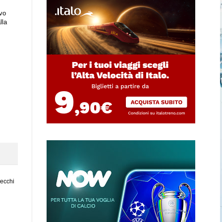
ovo
lla
vecchi