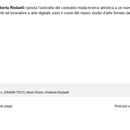
berta Redaelli
sposta l’asticella del connubio moda-ricerca artistica a un nu
nti ed evocative e arte digitale sono il cuore del nuovo studio d’arte firmato da
ro
,
DINAMI-TECS
,
Mesh Room
,
Roberta Redaelli
me page
Post più 