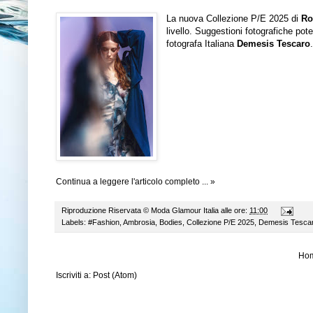
La nuova Collezione P/E 2025 di
Ro
livello. Suggestioni fotografiche pote
fotografa Italiana
Demesis Tescaro
.
Continua a leggere l'articolo completo ... »
Riproduzione Riservata ©
Moda Glamour Italia
alle ore:
11:00
Labels:
#Fashion
,
Ambrosia
,
Bodies
,
Collezione P/E 2025
,
Demesis Tesca
Ho
Iscriviti a:
Post (Atom)