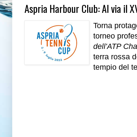
Aspria Harbour Club: Al via il 
Torna protago
torneo profes
dell'ATP Cha
terra
rossa
d
tempio
del
t