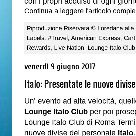
con i propri acquisti di ogni giorno
Continua a leggere l'articolo complet
Riproduzione Riservata ©
Loredana
alle
Labels:
#Travel
,
American Express
,
Cart
Rewards
,
Live Nation
,
Lounge Italo Club
venerdì 9 giugno 2017
Italo: Presentate le nuove divise
Un' evento ad alta velocità, quel
Lounge Italo Club
per poi proseg
Lounge Italo Club di Roma Termini
nuove divise del personale
Italo
.