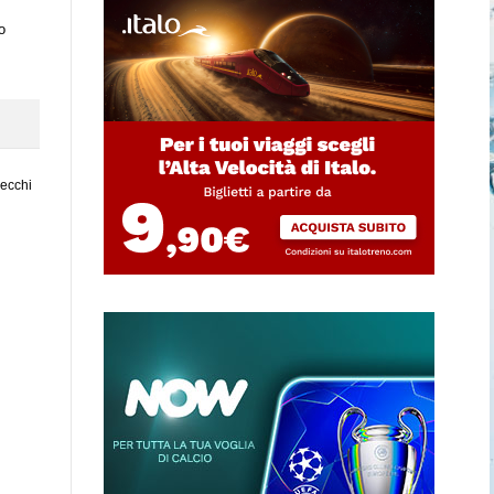
o
vecchi