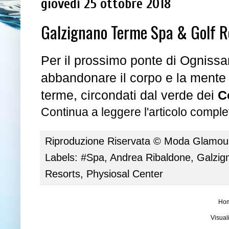
giovedì 25 ottobre 2018
Galzignano Terme Spa & Golf Res
Per il prossimo ponte di Ognissa
abbandonare il corpo e la mente
terme, circondati dal verde dei
C
Continua a leggere l'articolo complet
Riproduzione Riservata ©
Moda Glamour 
Labels:
#Spa
,
Andrea Ribaldone
,
Galzig
Resorts
,
Physiosal Center
Ho
Visual