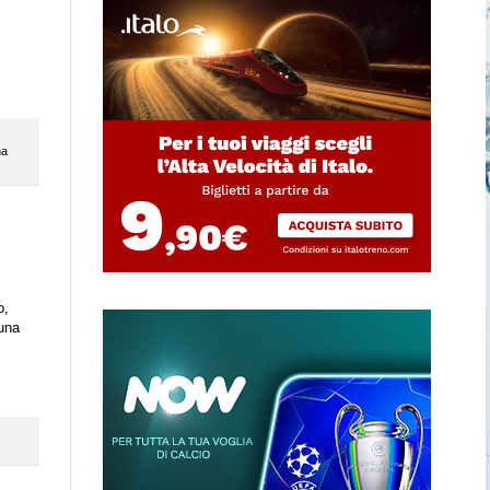
na
o,
 una