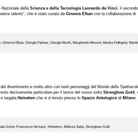
o Nazionale della
Scienza e della Tecnologia Leonardo da Vinci
, il secondo
ative talents
”, che è stato curato da
Ginevra Elkan
con la collaborazione di
e
,
Ginevra Elkan
,
Giorgia Palmas
,
Giorgia Wurth
,
Margherita Missoni
,
Marika Pellegrini
,
Marti
, del divertimento e molto altro con tanti personaggi del Mondo dello Spettacol
vento decisamente particolare per il lancio del nuovo sidro
Strongbow Gold
,
 e targata
Heineken
che si è tenuto presso lo
Spazio Antologico
di
Milano
.
dia Gerini
,
Francesca Versace
,
Heineken
,
Melissa Satta
,
Strongbow Gold