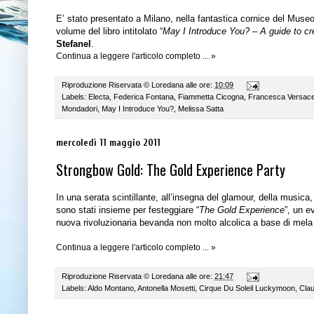
E’ stato presentato a Milano, nella fantastica cornice del Muse
volume del libro intitolato “
May I Introduce You? – A guide to cre
Stefanel
.
Continua a leggere l'articolo completo ... »
Riproduzione Riservata ©
Loredana
alle ore:
10:09
Labels:
Electa
,
Federica Fontana
,
Fiammetta Cicogna
,
Francesca Versac
Mondadori
,
May I Introduce You?
,
Melissa Satta
mercoledì 11 maggio 2011
Strongbow Gold: The Gold Experience Party
In una serata scintillante, all’insegna del glamour, della musica
sono stati insieme per festeggiare “
The Gold Experience
”, un e
nuova rivoluzionaria bevanda non molto alcolica a base di mela
Continua a leggere l'articolo completo ... »
Riproduzione Riservata ©
Loredana
alle ore:
21:47
Labels:
Aldo Montano
,
Antonella Mosetti
,
Cirque Du Soleil Luckymoon
,
Clau