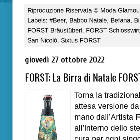
Riproduzione Riservata ©
Moda Glamour 
Labels:
#Beer
,
Babbo Natale
,
Befana
,
B
FORST Bräustüberl
,
FORST Schlosswirt
San Nicolò
,
Sixtus FORST
giovedì 27 ottobre 2022
FORST: La Birra di Natale FORS
Torna la tradizion
attesa versione d
mano dall’Artista
F
all’interno dello st
cura per ogni singo