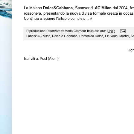
La Maison
Dolce&Gabbana
, Sponsor di
AC Milan
dal 2004, fe
rossonera, presentando la nuova divisa formale creata in occas
Continua a leggere l'articolo completo ... »
Riproduzione Riservata ©
Moda Glamour Italia
alle ore:
11:00
Labels:
AC Milan
,
Dolce e Gabbana
,
Domenico Dolce
,
Fit Sicilia
,
Martini
,
S
Ho
Iscriviti a:
Post (Atom)