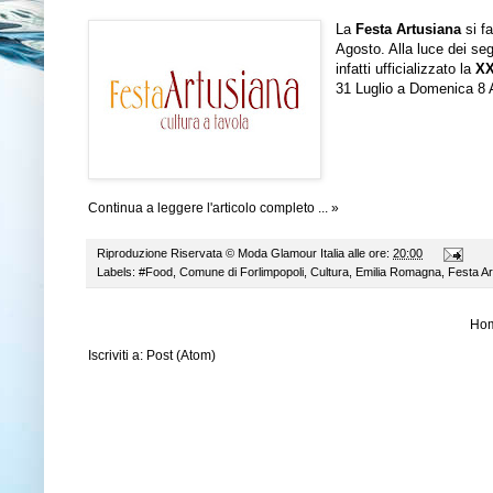
La
Festa Artusiana
si f
Agosto. Alla luce dei se
infatti ufficializzato la
X
31 Luglio a Domenica 8 
Continua a leggere l'articolo completo ... »
Riproduzione Riservata ©
Moda Glamour Italia
alle ore:
20:00
Labels:
#Food
,
Comune di Forlimpopoli
,
Cultura
,
Emilia Romagna
,
Festa Ar
Ho
Iscriviti a:
Post (Atom)