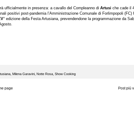
arà ufficialmente in presenza: a cavallo del Compleanno di
Artusi
che cade il 
gnali positivi post-pandemia l’Amministrazione Comunale di Forlimpopoli (FC) 
XV
° edizione della Festa Artusiana, prevendendone la programmazione da Sa
Agosto.
tusiana
,
Milena Garavini
,
Notte Rosa
,
Show Cooking
me page
Post più 