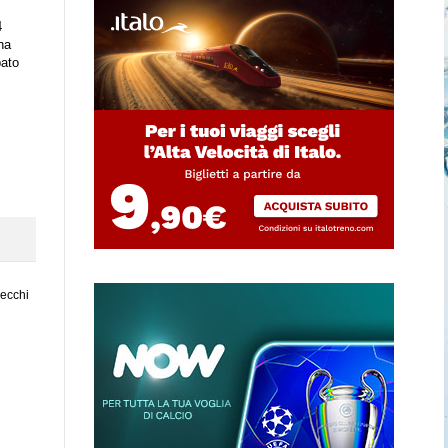
4
ha
bato
vecchi