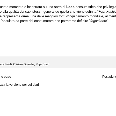
 questo momento è incentrato su una sorta di
Loop
consumistico che privilegia
 alla qualità dei capi stessi, generando quella che viene definita "
Fast Fashi
le rappresenta ormai una delle maggiori fonti d'inquinamento mondiale, alimen
l'acquisto da parte del consumatore che potremmo definire "
fagocitante
".
cchinelli
,
Oliviero Guardini
,
Pope Joan
me page
Post più 
izza la versione per cellulari