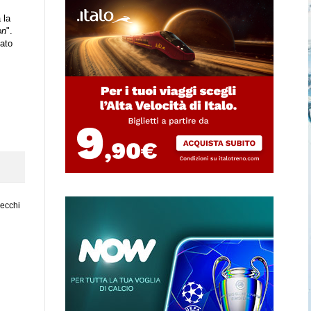
 la
on
".
tato
vecchi