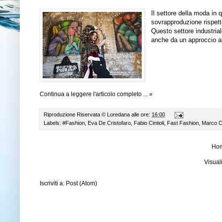
Il settore della moda in
sovrapproduzione rispetto
Questo settore industria
anche da un approccio al
Continua a leggere l'articolo completo ... »
Riproduzione Riservata ©
Loredana
alle ore:
16:00
Labels:
#Fashion
,
Eva De Cristofaro
,
Fabio Cintioli
,
Fast Fashion
,
Marco Ce
Ho
Visual
Iscriviti a:
Post (Atom)