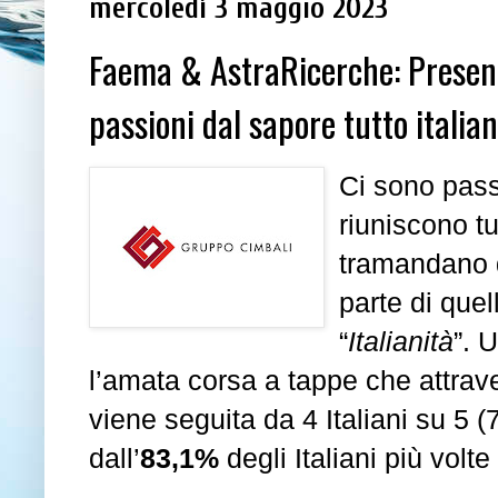
mercoledì 3 maggio 2023
Faema & AstraRicerche: Presenta
passioni dal sapore tutto italian
Ci sono passi
riuniscono tut
tramandano d
parte di que
“
Italianità
”. 
l’amata corsa a tappe che attrav
viene seguita da 4 Italiani su 5 (
dall’
83,1%
degli Italiani più volt