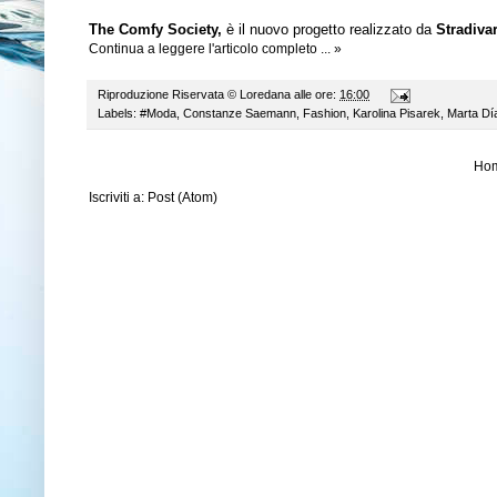
The Comfy Society,
è il nuovo progetto realizzato da
Stradiva
Continua a leggere l'articolo completo ... »
Riproduzione Riservata ©
Loredana
alle ore:
16:00
Labels:
#Moda
,
Constanze Saemann
,
Fashion
,
Karolina Pisarek
,
Marta Dí
Ho
Iscriviti a:
Post (Atom)