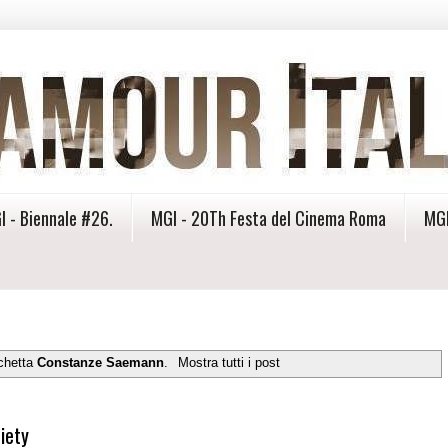
I - Biennale #26.
MGI - 20Th Festa del Cinema Roma
MGI
ichetta
Constanze Saemann
.
Mostra tutti i post
iety