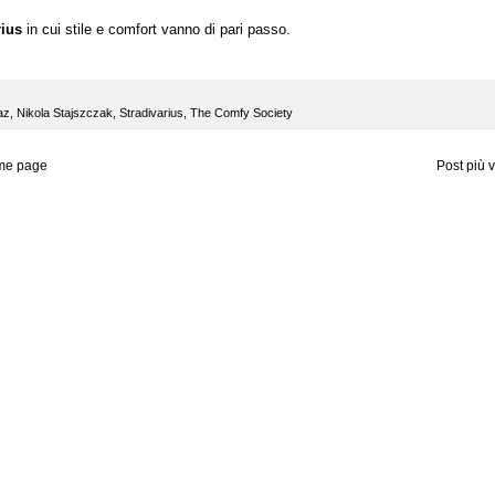
rius
in cui stile e comfort vanno di pari passo.
az
,
Nikola Stajszczak
,
Stradivarius
,
The Comfy Society
me page
Post più 