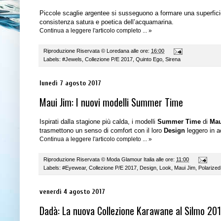
Piccole scaglie argentee si susseguono a formare una superfici
consistenza satura e poetica dell’acquamarina.
Continua a leggere l'articolo completo ... »
Riproduzione Riservata ©
Loredana
alle ore:
16:00
Labels:
#Jewels
,
Collezione P/E 2017
,
Quinto Ego
,
Sirena
lunedì 7 agosto 2017
Maui Jim: I nuovi modelli Summer Time
Ispirati dalla stagione più calda, i modelli
Summer Time
di
Mau
trasmettono un senso di comfort con il loro
Design
leggero in a
Continua a leggere l'articolo completo ... »
Riproduzione Riservata ©
Moda Glamour Italia
alle ore:
11:00
Labels:
#Eyewear
,
Collezione P/E 2017
,
Design
,
Look
,
Maui Jim
,
Polarize
venerdì 4 agosto 2017
Dadà: La nuova Collezione Karawane al Silmo 20