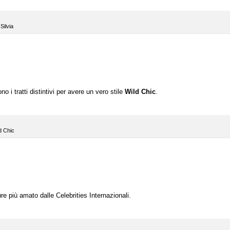
,
Silvia
no i tratti distintivi per avere un vero stile
Wild Chic
.
d Chic
re più amato dalle Celebrities Internazionali.