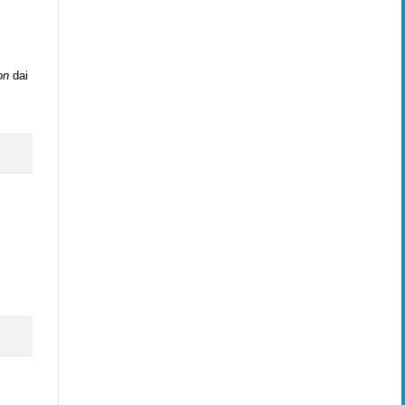
on
dai