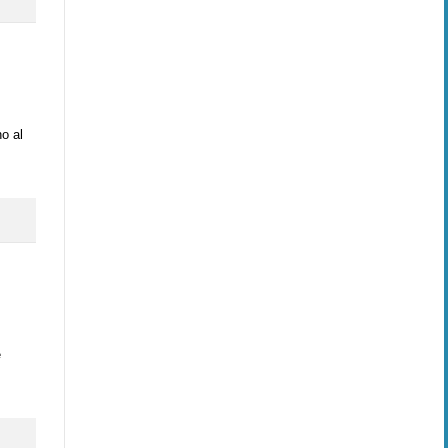
o al
e