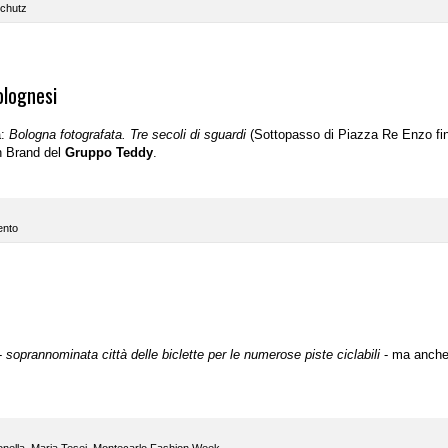
chutz
olognesi
a:
Bologna fotografata. Tre secoli di sguardi
(Sottopasso di Piazza Re Enzo fin
on Brand del
Gruppo Teddy
.
ento
 -
soprannominata città delle biclette per le numerose piste ciclabili
- ma anch