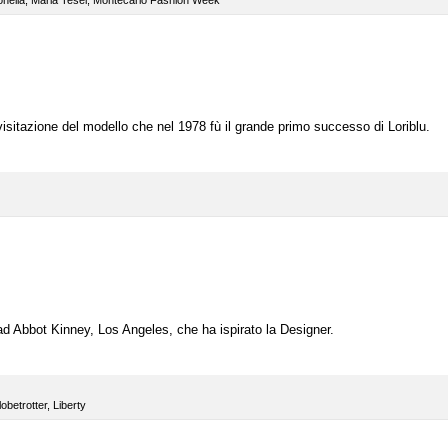
nella
,
Maria Tesei
,
Montecarlo Fashion Week
visitazione del modello che nel 1978 fù il grande primo successo di Loriblu.
ad Abbot Kinney, Los Angeles, che ha ispirato la Designer.
obetrotter
,
Liberty