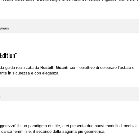
Green
Edition"
 da guida realizzata da
Restelli Guanti
con l’obiettivo di celebrare l’estate e
lante in sicurezza e con eleganza.
n
ggerezza’ il suo paradigma di stile, e ci presenta due nuovi modelli di occhiali:
e carica femminile, il secondo dalla sagoma piu geometrica.