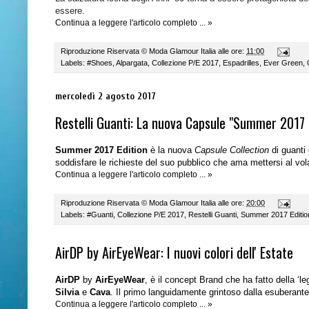
essere.
Continua a leggere l'articolo completo ... »
Riproduzione Riservata ©
Moda Glamour Italia
alle ore:
11:00
Labels:
#Shoes
,
Alpargata
,
Collezione P/E 2017
,
Espadrilles
,
Ever Green
,
mercoledì 2 agosto 2017
Restelli Guanti: La nuova Capsule "Summer 2017 
Summer 2017 Edition
è la nuova
Capsule Collection
di guanti
soddisfare le richieste del suo pubblico che ama mettersi al vo
Continua a leggere l'articolo completo ... »
Riproduzione Riservata ©
Moda Glamour Italia
alle ore:
20:00
Labels:
#Guanti
,
Collezione P/E 2017
,
Restelli Guanti
,
Summer 2017 Editio
AirDP by AirEyeWear: I nuovi colori dell' Estate
AirDP
by
AirEyeWear
, è il concept Brand che ha fatto della ‘le
Silvia
e
Cava
. Il primo languidamente grintoso dalla esuberant
Continua a leggere l'articolo completo ... »