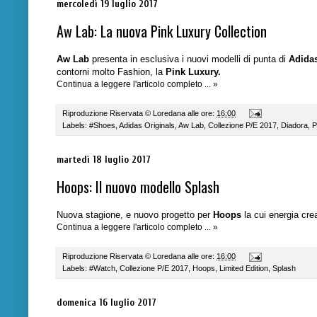
mercoledì 19 luglio 2017
Aw Lab: La nuova Pink Luxury Collection
Aw Lab
presenta in esclusiva i nuovi modelli di punta di
Adidas
contorni molto Fashion, la
Pink Luxury.
Continua a leggere l'articolo completo ... »
Riproduzione Riservata ©
Loredana
alle ore:
16:00
Labels:
#Shoes
,
Adidas Originals
,
Aw Lab
,
Collezione P/E 2017
,
Diadora
,
P
martedì 18 luglio 2017
Hoops: Il nuovo modello Splash
Nuova stagione, e nuovo progetto per
Hoops
la cui energia cre
Continua a leggere l'articolo completo ... »
Riproduzione Riservata ©
Loredana
alle ore:
16:00
Labels:
#Watch
,
Collezione P/E 2017
,
Hoops
,
Limited Edition
,
Splash
domenica 16 luglio 2017