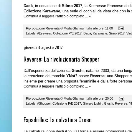
Dadà
, in occasione di
Silmo 2017
, la Kermesse Francese dedica
Collezione
Karawane
, una serie di occhiali da vista che con l
Continua a leggere l'articolo completo ... »
Riproduzione Riservata ©
Moda Glamour Italia
alle ore:
11:00
Labels:
#Eyewear
,
Collezione P/E 2017
,
Dadà
,
Karawane
,
Silmo 2017
,
Vin
giovedì 3 agosto 2017
Reverse: La rivoluzionaria Shopper
Dall’esperienza dell'azienda
Gioshi
, nata nel 2003, da una lung
la creazione del marchio
YNot?
nasce
Reverse
: una
Shopper re
insieme per creare una proposta femminile e dalla forte personal
Continua a leggere l'articolo completo ... »
Riproduzione Riservata ©
Moda Glamour Italia
alle ore:
20:00
Labels:
#Shopper
,
Collezione P/E 2017
,
Giorgio Lishih
,
Gioshi
,
Reverse
,
Y
Espadrilles: La calzatura Green
La calzatura icona degli Anni’ 80 torna a essere protagonista de