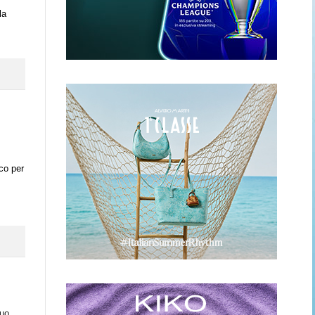
la
co per
suo