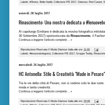
Labels:
#Shoes
,
Bella Hadid
,
Collezione P/E 2017
,
Glamour
,
Red Carpet
,
S
venerdì 28 luglio 2017
Rinascimento: Una mostra dedicata a #lenuoveb
Al capoluogo Emiliano è dedicata la mostra fotografica intitolat
30 Settembre 2017) sponsorizzata da
Rinascimento
, il Fashi
Continua a leggere l'articolo completo ... »
Riproduzione Riservata ©
Moda Glamour Italia
alle ore:
11:00
Labels:
#lenuovebolognesi
,
Collezione P/E 2017
,
Gruppo Teddy
,
Rinascim
mercoledì 26 luglio 2017
HC Antonella: Stile & Creatività "Made in Pesaro"
Tra le vie della città di Pesaro, non si vedono solo le due ruote
moda e tanta creatività.
Continua a leggere l'articolo completo ... »
Riproduzione Riservata ©
Moda Glamour Italia
alle ore:
20:00