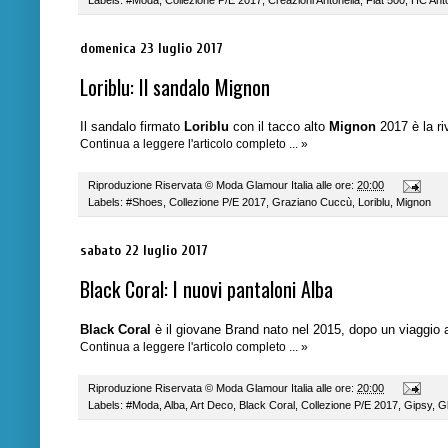
Labels:
#Moda
,
Collezione P/E 2017
,
Creazioni Antonella
,
Fiat 500
,
HC Anto
domenica 23 luglio 2017
Loriblu: Il sandalo Mignon
Il sandalo firmato
Loriblu
con il tacco alto
Mignon
2017 è la ri
Continua a leggere l'articolo completo ... »
Riproduzione Riservata ©
Moda Glamour Italia
alle ore:
20:00
Labels:
#Shoes
,
Collezione P/E 2017
,
Graziano Cuccù
,
Loriblu
,
Mignon
sabato 22 luglio 2017
Black Coral: I nuovi pantaloni Alba
Black Coral
è il giovane Brand nato nel 2015, dopo un viaggio 
Continua a leggere l'articolo completo ... »
Riproduzione Riservata ©
Moda Glamour Italia
alle ore:
20:00
Labels:
#Moda
,
Alba
,
Art Deco
,
Black Coral
,
Collezione P/E 2017
,
Gipsy
,
Gl