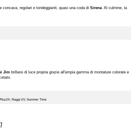
e concava, regolari e tondeggianti, quasi una coda di
Sirena
. Al culmine, la
i Jim
brillano di luce propria grazie all'ampia gamma di montature colorate e
cetato.
dPlus2®
,
Raggi UV
,
Summer Time
17