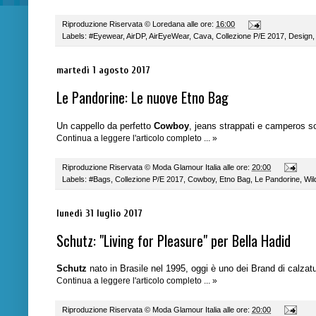
Riproduzione Riservata ©
Loredana
alle ore:
16:00
Labels:
#Eyewear
,
AirDP
,
AirEyeWear
,
Cava
,
Collezione P/E 2017
,
Design
martedì 1 agosto 2017
Le Pandorine: Le nuove Etno Bag
Un cappello da perfetto
Cowboy
, jeans strappati e
camperos
so
Continua a leggere l'articolo completo ... »
Riproduzione Riservata ©
Moda Glamour Italia
alle ore:
20:00
Labels:
#Bags
,
Collezione P/E 2017
,
Cowboy
,
Etno Bag
,
Le Pandorine
,
Wil
lunedì 31 luglio 2017
Schutz: "Living for Pleasure" per Bella Hadid
Schutz
nato in Brasile nel 1995, oggi è uno dei Brand di calzatu
Continua a leggere l'articolo completo ... »
Riproduzione Riservata ©
Moda Glamour Italia
alle ore:
20:00