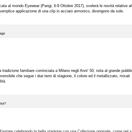
ta al mondo Eyewear (Parigi, 6-9 Ottobre 2017), svelerà le novità relative al
a semplice applicazione di una clip in acciaio armonico, divengono da sole.
tage
a tradizione familiare cominciata a Milano negli Anni’ 50, nota al grande pubbli
versibile
che segue i due temi di stagione, il colore ed il metallizzato, mixati
ità.
Not?
ll’estate celebrando la bella stagione con una Collezione originale, come nel 