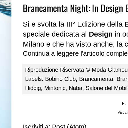
Brancamenta Night: In Design E
Si e svolta la III° Edizione della
speciale dedicata al
Design
in o
Milano e che ha visto anche, la 
Continua a leggere l'articolo complet
Riproduzione Riservata ©
Moda Glamour 
Labels:
Bobino Club
,
Brancamenta
,
Bra
Hiddig
,
Mintonic
,
Naba
,
Salone del Mobil
Ho
Visual
Iscriviti a:
Post (Atom)