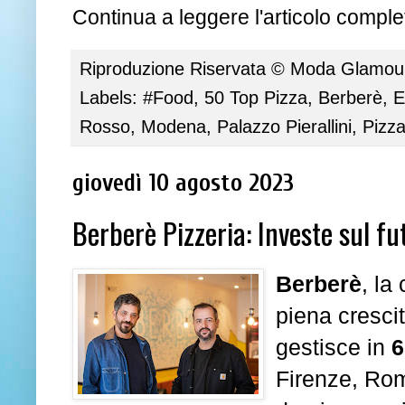
Continua a leggere l'articolo complet
Riproduzione Riservata ©
Moda Glamour 
Labels:
#Food
,
50 Top Pizza
,
Berberè
,
E
Rosso
,
Modena
,
Palazzo Pierallini
,
Pizz
giovedì 10 agosto 2023
Berberè Pizzeria: Investe sul f
Berberè
, la
piena cresci
gestisce in
6
Firenze, Rom