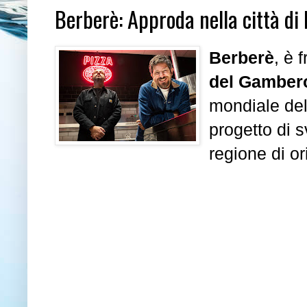
Berberè: Approda nella città d
Berberè
, è 
del
Gamber
mondiale de
progetto di 
regione di o