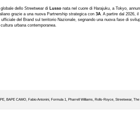
lobale dello Streetwear di
Lusso
nata nel cuore di Harajuku, a Tokyo, annunc
Italiano grazie a una nuova Partnership strategica con
3A
. A partire dal 2026, il
e ufficiale del Brand sul territorio Nazionale, segnando una nuova fase di svilu
la cultura urbana contemporanea.
PE
,
BAPE CAMO
,
Fabio Antonini
,
Formula 1
,
Pharrell Williams
,
Rolls-Royce
,
Streetwear
,
The