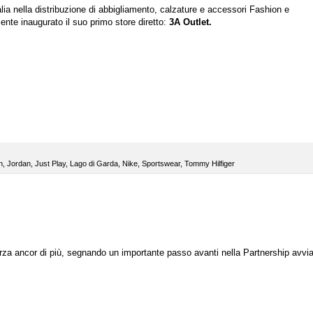
alia nella distribuzione di abbigliamento, calzature e accessori Fashion e
nte inaugurato il suo primo store diretto:
3A Outlet.
n
,
Jordan
,
Just Play
,
Lago di Garda
,
Nike
,
Sportswear
,
Tommy Hilfiger
orza ancor di più, segnando un importante passo avanti nella Partnership avvia