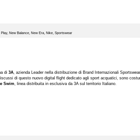
 Play
,
New Balance
,
New Era
,
Nike
,
Sportswear
na di
3A
, azienda Leader nella distribuzione di Brand Internazionali Sportswea
iscussi di questo nuovo digital flight dedicato agli sport acquatici, sono costu
ke Swim
, linea distribuita in esclusiva da 3A sul territorio Italiano.