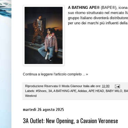
A BATHING APE®
(BAPE®), icona g
suo ritorno strutturato nel mercato 
gruppo Italiano diventerà distributor
per uno dei marchi più influenti del
Continua a leggere l'articolo completo ... »
Riproduzione Riservata ©
Moda Glamour Italia
alle ore:
11:00
Labels:
#Shoes
,
3A
,
A BATHING APE
,
Adidas
,
APE HEAD
,
BABY MILO
,
BA
Weeknd
martedì 26 agosto 2025
3A Outlet: New Opening, a Cavaion Veronese