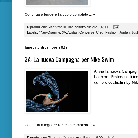
Continua a leggere l'articolo completo ... »
Riproduzione Riservata ©
Lidia Zanotto
alle ore:
16:00
Labels:
#NewOpening
,
3A
,
Adidas
,
Converse
,
Crep
,
Fashion
,
Jordan
,
Just
lunedì 5 dicembre 2022
3A: La nuova Campagna per Nike Swim
Al via la nuova Campag
Fashion. Protagonisti ind
cuffie e occhialini by
Ni
Continua a leggere l'articolo completo ... »
Riproduzione Riservata ©
Loredana
alle ore:
16:00