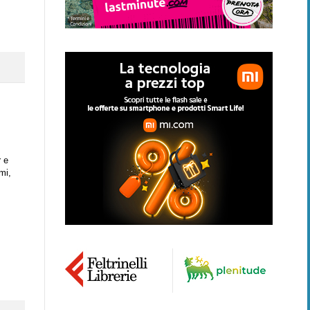
r e
mi,