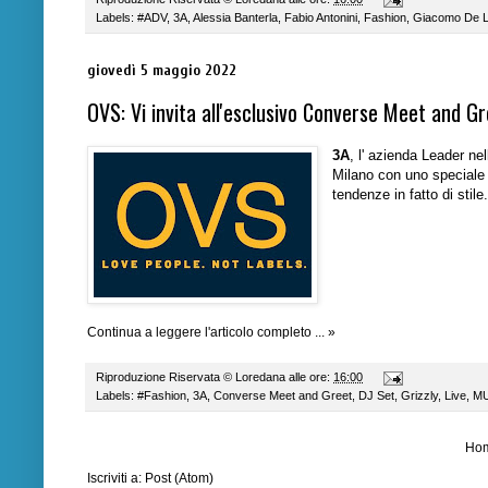
Labels:
#ADV
,
3A
,
Alessia Banterla
,
Fabio Antonini
,
Fashion
,
Giacomo De 
giovedì 5 maggio 2022
OVS: Vi invita all'esclusivo Converse Meet and G
3A
, l' azienda Leader ne
Milano con uno speciale 
tendenze in fatto di stile.
Continua a leggere l'articolo completo ... »
Riproduzione Riservata ©
Loredana
alle ore:
16:00
Labels:
#Fashion
,
3A
,
Converse Meet and Greet
,
DJ Set
,
Grizzly
,
Live
,
MU
Ho
Iscriviti a:
Post (Atom)