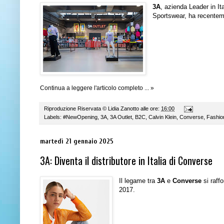
3A
, azienda Leader in It
Sportswear, ha recenteme
Continua a leggere l'articolo completo ... »
Riproduzione Riservata ©
Lidia Zanotto
alle ore:
16:00
Labels:
#NewOpening
,
3A
,
3A Outlet
,
B2C
,
Calvin Klein
,
Converse
,
Fashio
martedì 21 gennaio 2025
3A: Diventa il distributore in Italia di Converse
Il legame tra
3A
e
Converse
si raff
2017.