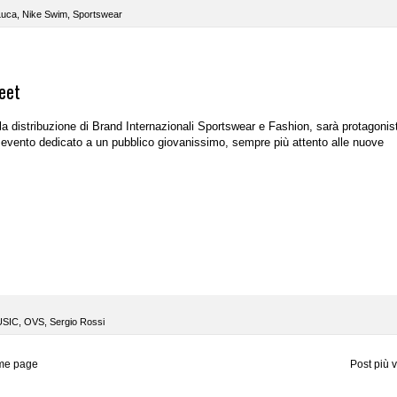
Luca
,
Nike Swim
,
Sportswear
reet
lla distribuzione di Brand Internazionali Sportswear e Fashion, sarà protagonis
evento dedicato a un pubblico giovanissimo, sempre più attento alle nuove
SIC
,
OVS
,
Sergio Rossi
me page
Post più 