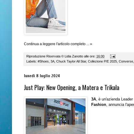
Continua a leggere l'articolo completo ... »
Riproduzione Riservata ©
Lidia Zanotto
alle ore:
16:00
Labels:
#Shoes
,
3A
,
Chuck Taylor All Star
,
Collezione P/E 2025
,
Converse
lunedì 8 luglio 2024
Just Play: New Opening, a Matera e Trikala
3A
, è un'azienda Leader 
Fashion
, annuncia l'ape