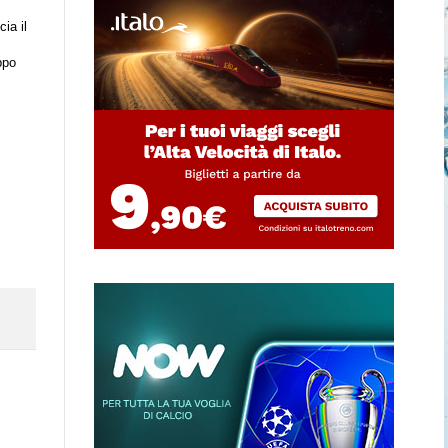
ia il
ppo