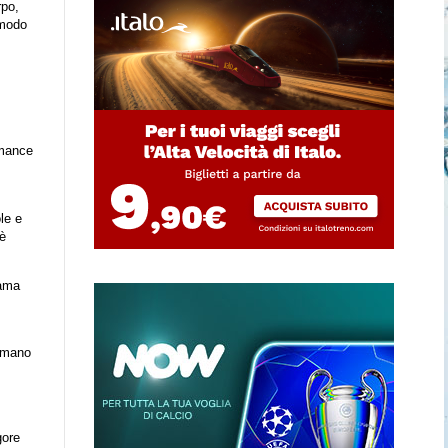
rpo,
 modo
rmance
le e
 è
rama
ormano
gore