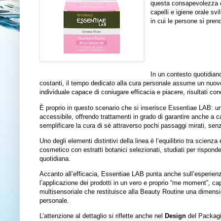
questa consapevolezza
capelli e igiene orale sv
in cui le persone si pren
In un contesto quotidian
costanti, il tempo dedicato alla cura personale assume un nuovo
individuale capace di coniugare efficacia e piacere, risultati conc
È proprio in questo scenario che si inserisce Essentiae LAB: un
accessibile, offrendo trattamenti in grado di garantire anche a c
semplificare la cura di sé attraverso pochi passaggi mirati, senza 
Uno degli elementi distintivi della linea è l’equilibrio tra
scienza 
cosmetico con estratti botanici selezionati, studiati per risponde
quotidiana.
Accanto all’efficacia, Essentiae LAB punta anche sull’esperien
l’applicazione dei prodotti in un vero e proprio “me moment”, ca
multisensoriale che restituisce alla Beauty Routine una dimensi
personale.
L’attenzione al dettaglio si riflette anche nel
Design
del Packagin