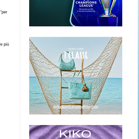
 “per
e più