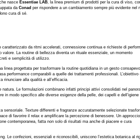
 che nasce
Essentiae LAB
, la linea premium di prodotti per la cura di viso, co
iluppata da
Conad
per rispondere a un cambiamento sempre più evidente nel
dono cura di sé.
o caratterizzato da ritmi accelerati, connessione continua e richieste di perfo
 valore. La routine di bellezza diventa un rituale essenziale, un momento
reti e semplicità di utilizzo.
a linea progettata per trasformare la routine quotidiana in un gesto consapevo
asa performance comparabili a quelle dei trattamenti professionali. L’obiettivo
rinunciare alla qualità e all’efficacia.
e natura
. Le formulazioni combinano infatti principi attivi consolidati nel pano
re in modo specifico alle diverse esigenze della pelle, dei capelli e dell’igiene
za sensoriale. Texture differenti e fragranze accuratamente selezionate trasf
pace di favorire il relax e amplificare la percezione di benessere. Un approccio
one contemporanea, fatta non solo di risultati ma anche di piacere e cura
g. Le confezioni, essenziali e riconoscibili, uniscono l’estetica botanica al ri