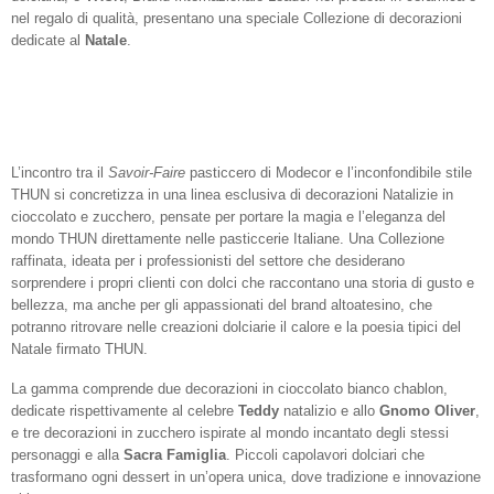
nel regalo di qualità, presentano una
speciale Collezione di decorazioni
dedicate al
Natale
.
L’incontro tra il
Savoir-Faire
pasticcero di Modecor e l’inconfondibile stile
THUN si concretizza in una linea esclusiva di
decorazioni Natalizie in
cioccolato e zucchero
, pensate per portare la magia e l’eleganza del
mondo THUN direttamente nelle pasticcerie Italiane. Una Collezione
raffinata, ideata per i professionisti del settore che desiderano
sorprendere i propri clienti con dolci che raccontano una storia di gusto e
bellezza, ma anche per gli appassionati del brand altoatesino, che
potranno ritrovare nelle creazioni dolciarie il calore e la poesia tipici del
Natale firmato THUN.
La gamma comprende
due decorazioni in cioccolato bianco chablon
,
dedicate rispettivamente al celebre
Teddy
natalizio
e allo
Gnomo Oliver
,
e
tre decorazioni in zucchero
ispirate al mondo incantato degli stessi
personaggi e alla
Sacra Famiglia
. Piccoli capolavori dolciari che
trasformano ogni dessert in un’opera unica, dove tradizione e innovazione