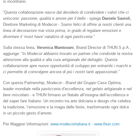
si incontrano.
“
Questa collaborazione nasce dal desiderio di condividere i valori che ci
uniscono: passione, qualità e amore per il bello
- spiega
Daniele Savioli
,
Direttore Marketing di Modecor -
Siamo felici di offrire ai nostri clienti una
linea di decorazioni mai vista prima, in grado di regalare emozioni e
diventare il ‘must have’ natalizio di ogni pasticceria.
”
Sulla stessa linea,
Veronica Mantovani
, Brand Director di
THUN S.p.A.
,
aggiunge:
“
In Modecor abbiamo trovato un partner che condivide la nostra
attenzione alla qualità e alla cura artigianale del dettaglio. Questa
collaborazione apre nuove opportunità di sviluppo per entrambi i marchi e
ci permette di coinvolgere ancora di più i nostri tanti appassionati.
”
Con questa Partnership,
Modecor -
Brand del Gruppo Casa Optima,
leader mondiale nella pasticceria d’eccellenza, nel gelato artigianale e nel
bere miscelato
- e THUN
firmano un
Natale all’insegna dell’eccellenza e
del saper fare Italiano
. Un incontro tra arte dolciaria e design che celebra
la tradizione, l’emozione e la magia delle feste, trasformando ogni dolce
in un piccolo gesto d’amore.
Per Maggiori Informazioni:
www.modecoritaliana.it
-
www.thun.com