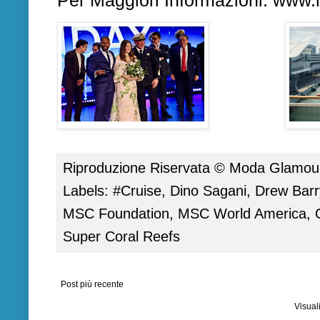
Per Maggiori Informazioni:
www.m
Riproduzione Riservata ©
Moda Glamour 
Labels:
#Cruise
,
Dino Sagani
,
Drew Bar
MSC Foundation
,
MSC World America
,
Super Coral Reefs
Post più recente
Visual