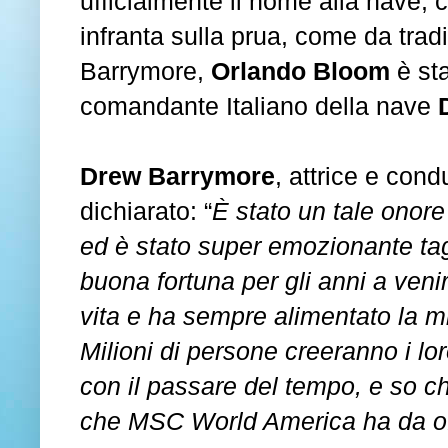
ufficialmente il nome alla nave, co
infranta sulla prua, come da trad
Barrymore,
Orlando Bloom
è sta
comandante Italiano della nave
Drew Barrymore
, attrice e con
dichiarato: “
È stato un tale onor
ed è stato super emozionante tagl
buona fortuna per gli anni a venir
vita e ha sempre alimentato la mia
Milioni di persone creeranno i lo
con il passare del tempo, e so ch
che MSC World America ha da of