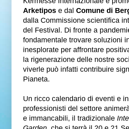
Kermesse Internazionale è promo
Arketipos
e dal
Comune di Be
dalla Commissione scientifica in
del Festival. Di fronte a pandem
fondamentale trovare soluzioni i
inesplorate per affrontare positiv
la rigenerazione delle nostre soci
viverle può infatti contribuire sig
Pianeta.
Un ricco calendario di eventi e in
professionisti del settore animer
e immancabili, il tradizionale
Int
Garden
, che si terrà il 20 e 21 