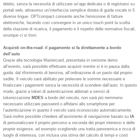
debito, senza la necessità di utilizzare un’app dedicata o di registrarsi su
portali web, attraverso un’interfaccia semplice dotata di guida vocale in 5
diverse lingue. OPTcompact consente anche l'emissione di fatture
elettroniche, facendo così convergere in un unico touch point la scelta
della stazione di ricarica, il pagamento e il rispetto delle normative fiscali,
ovunque ci si trovi.
Acquisti on-the-road: il pagamento si fa direttamente a bordo
dell’auto
Grazie alla tecnologia Mastercard, presentata in versione demo
all’evento, sarà possibile effettuare acquisti mentre si è in pausa dalla
guida: dal rifornimento di benzina, all’ordinazione di un pasto dal proprio
sedile. Il veicolo sarà abilitato per prelevare le somme necessarie e
finalizzare i pagamenti senza la necessità di scendere dall’auto. In questo
modo, grazie a token di autenticazione abbinati a servizi di
tokenizzazione
MDES
a bordo del veicolo, non sarà più nemmeno
necessario utilizzare password o affidarsi allo smartphone per
l’autenticazione in quanto il veicolo sarà riconosciuto automaticamente.
Sarà inoltre possibile chiedere all’assistente di navigazione basato su
IA
di personalizzare il proprio percorso a seconda dei propri interessi e delle
proprie esigenze, ad esempio scegliendo una tratta panoramica e ricca di
luoghi di interessa, con inclusa una stima del calcolo di tempi e costi