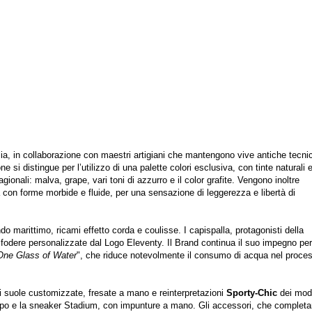
alia, in collaborazione con maestri artigiani che mantengono vive antiche tecni
e si distingue per l’utilizzo di una palette colori esclusiva, con tinte naturali 
nali: malva, grape, vari toni di azzurro e il color grafite. Vengono inoltre
 con forme morbide e fluide, per una sensazione di leggerezza e libertà di
do marittimo, ricami effetto corda e coulisse. I capispalla, protagonisti della
fodere personalizzate dal Logo Eleventy. Il Brand continua il suo impegno per 
One Glass of Water
", che riduce notevolmente il consumo di acqua nel proces
di suole customizzate, fresate a mano e reinterpretazioni
Sporty-Chic
dei mode
appo e la sneaker Stadium, con impunture a mano. Gli accessori, che completan