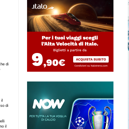
che di
e
il
so di
lli
o il