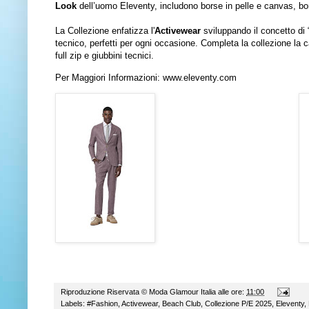
Look
dell’uomo Eleventy, includono borse in pelle e canvas, b
La Collezione enfatizza l'
Activewear
sviluppando il concetto di “
tecnico, perfetti per ogni occasione. Completa la collezione la c
full zip e giubbini tecnici.
Per Maggiori Informazioni:
www.eleventy.com
Riproduzione Riservata ©
Moda Glamour Italia
alle ore:
11:00
Labels:
#Fashion
,
Activewear
,
Beach Club
,
Collezione P/E 2025
,
Eleventy
,