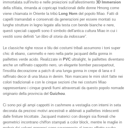
immortalata sull'invito e nelle proiezioni sull'allestimento
3D Immersion
della sﬁlata, rimanda ai copricapi tradizionali delle donne Hmong come
viene chiamata in Oriente la tribù
Long Horn
del popolo Miao. Fatti di
capelli tramandati e conservati da generazioni per essere montati su
lunghe strutture in legno legate alla testa con bende bianche e nere,
questi speciali cappelli sono il simbolo dell'antica cultura Miao in cui i
vestiti sono deﬁniti “
un libro di storia da indossare
”.
Le classiche righe rosse e blu dei costumi tribali assumono i toni super
chic di ebano, cammello e nero nella parte jacquard della gonna in
paillettes verde acido. Realizzate in
PVC
ultralight, le paillettes diventano
anche un rafﬁnato cappotto nero, un elegante bomber passepartout,
l'insolita decorazione a patch di una lunga gonna in crepe di lana e il
rafﬁnato decor di una blusa in denim. Non mancano le mini skirt fatte nei
colori tradizionali e con le cinque sezioni che nei costumi Miao
rappresentano i cinque grandi ﬁumi attraversati da questo popolo nomade
originario della provincia del
Guizhou
.
Ci sono poi gli ampi cappotti in cashmere a vestaglia con interni in seta
decorata da preziosi motivi ancestrali e abbinati a paillettes iridescenti
dalle ﬁniture tricottate. Jacquard materici con disegni sia ﬂoreali che
geometrici incontrano chiffon stampati a color block, mentre le maglie in
mohair dai volumi generosi sono sovrapposte al jersey effetto scuba.