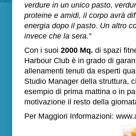
verdure
in
un
unico
pasto,
verdu
proteine
e
amidi,
il
corpo avrà
dif
energia
dopo
il
pasto.
Un
altro
co
invece che la
sera.”
Con i suoi
2000 Mq.
di spazi fit
Harbour Club
è in grado di garan
allenamenti tenuti da esperti qua
Studio Manager della struttura, ci
esempio di prima mattina o in pa
motivazione il resto della giornat
Per Maggiori Informazioni:
www.a