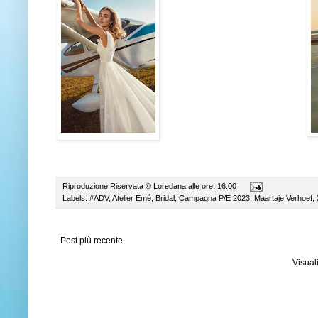
Riproduzione Riservata ©
Loredana
alle ore:
16:00
Labels:
#ADV
,
Atelier Emé
,
Bridal
,
Campagna P/E 2023
,
Maartaje Verhoef
,
Post più recente
Visual