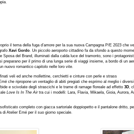
ppia.
roprio il tema della fuga d’amore per la sua nuova Campagna P/E 2023 che v
grafo
Xavi Gordo
. Un piccolo aeroporto cittadino fa da sfondo a questo mom
one Sposa del Brand, illuminati dalla calda luce del tramonto, sono i protagonist
i preparano per il primo di una lunga serie di viaggi insieme, a bordo di un ae
 un nuovo romantico capitolo nelle loro vite.
finati veli ed anche mollettine, cerchietti e cinture con perle e strass
 Emé che ripropone un ventaglio di abiti pregiati che esprimo al meglio i diversi
bide e scivolate degli strascichi e le trame di ramage floreale ad effetto
3D
, 
iale
Love Is In The Air
tra cui i modelli: Lara, Flavia, Mikaela, Gioia, Aurora, A
 sofisticato completo con giacca sartoriale doppiopetto e il pantalone dritto, pe
 di Atelier Emé per il suo giorno speciale.