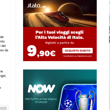
ede
ento
i del
reo da
che
ngel,
r