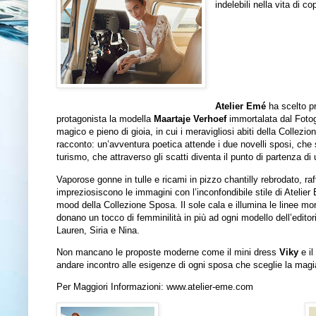
indelebili nella vita di co
Atelier Emé
ha scelto p
protagonista la modella
Maartaje Verhoef
immortalata dal Foto
magico e pieno di gioia, in cui i meravigliosi abiti della Collezi
racconto: un’avventura poetica attende i due novelli sposi, che s
turismo, che attraverso gli scatti diventa il punto di partenza di
Vaporose gonne in tulle e ricami in pizzo chantilly rebrodato, raf
impreziosiscono le immagini con l’inconfondibile stile di Atelier
mood della Collezione Sposa. Il sole cala e illumina le linee mor
donano un tocco di femminilità in più ad ogni modello dell’editor
Lauren, Siria e Nina.
Non mancano le proposte moderne come il mini dress
Viky
e il
andare incontro alle esigenze di ogni sposa che sceglie la magia
Per Maggiori Informazioni:
www.atelier-eme.com