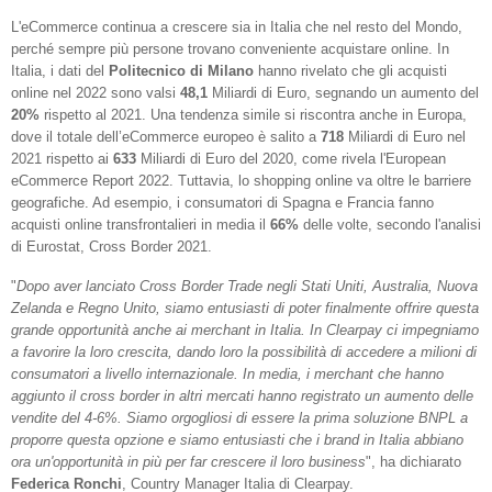
L'eCommerce continua a crescere sia in Italia che nel resto del Mondo,
perché sempre più persone trovano conveniente acquistare online. In
Italia, i dati del
Politecnico di Milano
hanno rivelato che gli acquisti
online nel 2022 sono valsi
48,1
Miliardi di Euro, segnando un aumento del
20%
rispetto al 2021. Una tendenza simile si riscontra anche in Europa,
dove il totale dell’eCommerce europeo è salito a
718
Miliardi di Euro nel
2021 rispetto ai
633
Miliardi di Euro del 2020, come rivela l'European
eCommerce Report 2022. Tuttavia, lo shopping online va oltre le barriere
geografiche. Ad esempio, i consumatori di Spagna e Francia fanno
acquisti online transfrontalieri in media il
66%
delle volte, secondo l'analisi
di Eurostat, Cross Border 2021.
"
Dopo aver lanciato Cross Border Trade negli Stati Uniti, Australia, Nuova
Zelanda e Regno Unito, siamo entusiasti di poter finalmente offrire questa
grande opportunità anche ai merchant in Italia. In Clearpay ci impegniamo
a favorire la loro crescita, dando loro la possibilità di accedere a milioni di
consumatori a livello internazionale. In media, i merchant che hanno
aggiunto il cross border in altri mercati hanno registrato un aumento delle
vendite del 4-6%. Siamo orgogliosi di essere la prima soluzione BNPL a
proporre questa opzione e siamo entusiasti che i brand in Italia abbiano
ora un'opportunità in più per far crescere il loro business
", ha dichiarato
Federica Ronchi
, Country Manager Italia di Clearpay.