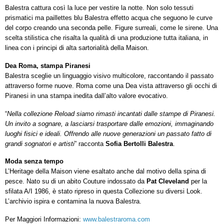
Balestra cattura così la luce per vestire la notte. Non solo tessuti
prismatici ma paillettes blu Balestra effetto acqua che seguono le curve
del corpo creando una seconda pelle. Figure surreali, come le sirene. Una
scelta stilistica che risalta la qualità di una produzione tutta italiana, in
linea con i principi di alta sartorialità della Maison.
Dea Roma, stampa Piranesi
Balestra sceglie un linguaggio visivo multicolore, raccontando il passato
attraverso forme nuove. Roma come una Dea vista attraverso gli occhi di
Piranesi in una stampa inedita dall’alto valore evocativo.
“
Nella collezione Reload siamo rimasti incantati dalle stampe di Piranesi.
Un invito a sognare, a lasciarsi trasportare dalle emozioni, immaginando
luoghi fisici e ideali. Offrendo alle nuove generazioni un passato fatto di
grandi sognatori e artisti
” racconta
Sofia Bertolli Balestra
.
Moda senza tempo
L’Heritage della Maison viene esaltato anche dal motivo della spina di
pesce. Nato su di un abito Couture indossato da
Pat Cleveland
per la
sfilata A/I 1986, è stato ripreso in questa Collezione su diversi Look.
L’archivio ispira e contamina la nuova Balestra.
Per Maggiori Informazioni:
www.balestraroma.com