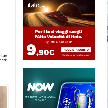
ontare
 abiti