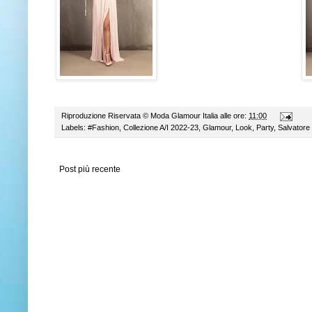
Riproduzione Riservata ©
Moda Glamour Italia
alle ore:
11:00
Labels:
#Fashion
,
Collezione A/I 2022-23
,
Glamour
,
Look
,
Party
,
Salvatore
Post più recente