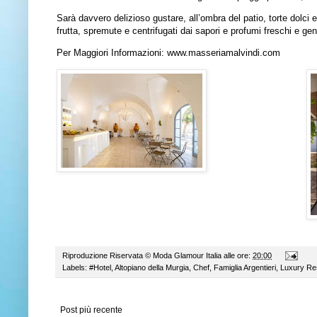
Sarà davvero delizioso gustare, all’ombra del patio, torte dolci e 
frutta, spremute e centrifugati dai sapori e profumi freschi e g
Per Maggiori Informazioni:
www.masseriamalvindi.com
Riproduzione Riservata ©
Moda Glamour Italia
alle ore:
20:00
Labels:
#Hotel
,
Altopiano della Murgia
,
Chef
,
Famiglia Argentieri
,
Luxury Re
Post più recente