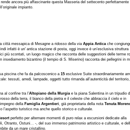
e rende ancora più affascinante questa Masseria del settecento perfettamente
ll’originale impianto.
lla città messapica di Mesagne a ridosso della via
Appia Antica
che congiung
indi infatti è un' antica stazione di posta, oggi invece è un’esclusiva struttura
istici più scontati, un luogo magico che racconta delle suggestioni delle terme 
un insediamento bizantino (il tempio di S. Miserino) racconta dei pellegrini in 
nsa piscina che fa da palcoscenico a
15
esclusive Suite straordinariamente ar
ocale: tessuti, arredi, lampade, oggetti tutto rimanda all’autenticità del territorio
 al confine tra l’
Altopiano della Murgia
e la piana Salentina in un tripudio d
osso della terra, il bianco della pietra e il celeste che abbraccia il cielo e in
l’impegno della
Famiglia Argentieri
, già proprietaria della nota
Tenuta Moren
olo l’aspetto turistico ma anche quello storico e culturale.
esort
perfetto per alternare momenti di puro relax a escursioni dedicate alla
li, Otranto, Ostuni… -, del suo immenso patrimonio artistico e culturale, e del
mbite da un mare cristallino.