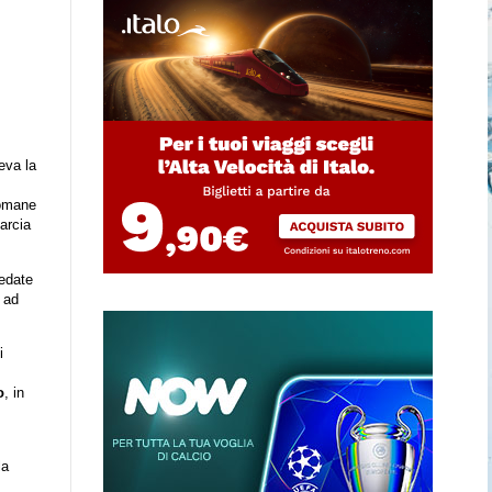
eva la
romane
marcia
redate
, ad
i
o
, in
la