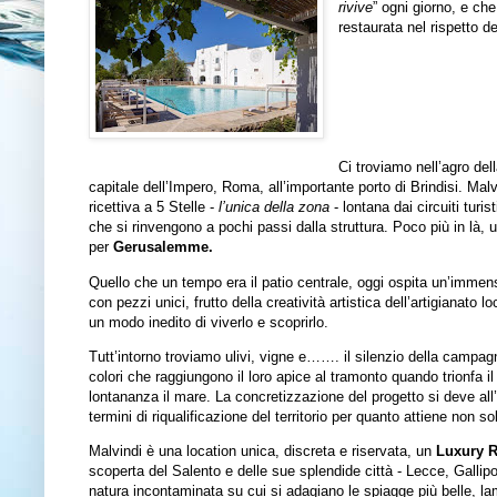
rivive
” ogni giorno, e ch
restaurata nel rispetto de
Ci troviamo nell’agro de
capitale dell’Impero, Roma, all’importante porto di Brindisi. Malv
ricettiva a 5 Stelle -
l’unica della zona
- lontana dai circuiti tur
che si rinvengono a pochi passi dalla struttura. Poco più in là, 
per
Gerusalemme.
Quello che un tempo era il patio centrale, oggi ospita un’imme
con pezzi unici, frutto della creatività artistica dell’artigianato l
un modo inedito di viverlo e scoprirlo.
Tutt’intorno troviamo ulivi, vigne e……. il silenzio della campagna
colori che raggiungono il loro apice al tramonto quando trionfa il r
lontananza il mare. La concretizzazione del progetto si deve al
termini di riqualificazione del territorio per quanto attiene non s
Malvindi è una location unica, discreta e riservata, un
Luxury R
scoperta del Salento e delle sue splendide città - Lecce, Gallipo
natura incontaminata su cui si adagiano le spiagge più belle, la