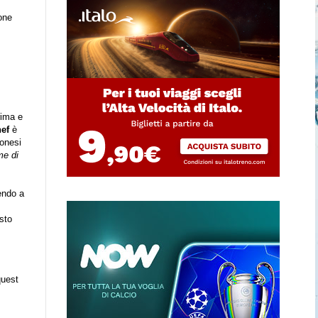
ione
rima e
ef
è
ponesi
me di
gendo a
sto
quest