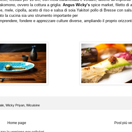
komono, ovvero la cottura a griglia:
Angus Wicky’s
spice market, filetto di
, mele, cipolla, aceto di riso e salsa di soia Yakitori pollo di Bresse con sals
o la cucina sia uno strumento importante per
omprendere, fondere e apprezzare culture diverse, ampliando il proprio orizzont
ale
,
Wicky Priyan
,
Wicuisine
Home page
Post più v
izza la versione per cellulari