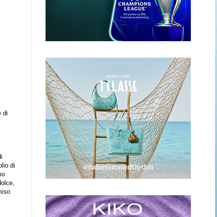
 di
i
lio di
mo
dolce,
miso