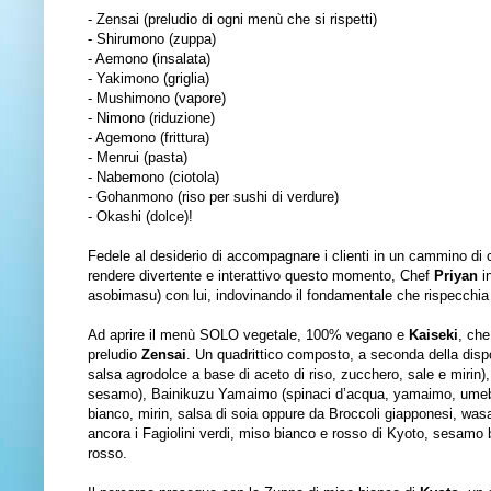
- Zensai (preludio di ogni menù che si rispetti)
- Shirumono (zuppa)
- Aemono (insalata)
- Yakimono (griglia)
- Mushimono (vapore)
- Nimono (riduzione)
- Agemono (frittura)
- Menrui (pasta)
- Nabemono (ciotola)
- Gohanmono (riso per sushi di verdure)
- Okashi (dolce)!
Fedele al desiderio di accompagnare i clienti in un cammino di c
rendere divertente e interattivo questo momento, Chef
Priyan
i
asobimasu) con lui, indovinando il fondamentale che rispecchi
Ad aprire il menù SOLO vegetale, 100% vegano e
Kaiseki
, che
preludio
Zensai
. Un quadrittico composto, a seconda della dispo
salsa agrodolce a base di aceto di riso, zucchero, sale e mirin
sesamo), Bainikuzu Yamaimo (spinaci d’acqua, yamaimo, umebosh
bianco, mirin, salsa di soia oppure da Broccoli giapponesi, wasa
ancora i Fagiolini verdi, miso bianco e rosso di Kyoto, sesamo bi
rosso.