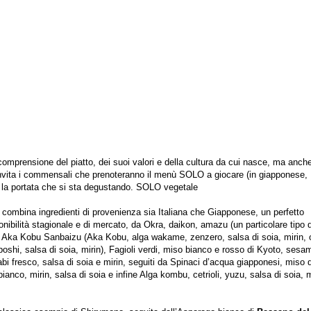
omprensione del piatto, dei suoi valori e della cultura da cui nasce, ma anche
nvita i commensali che prenoteranno il menù SOLO a giocare (in giapponese,
a la portata che si sta degustando. SOLO vegetale
 combina ingredienti di provenienza sia Italiana che Giapponese, un perfetto
nibilità stagionale e di mercato, da Okra, daikon, amazu (un particolare tipo d
), Aka Kobu Sanbaizu (Aka Kobu, alga wakame, zenzero, salsa di soia, mirin, o
i, salsa di soia, mirin), Fagioli verdi, miso bianco e rosso di Kyoto, sesa
bi fresco, salsa di soia e mirin, seguiti da Spinaci d’acqua giapponesi, miso 
anco, mirin, salsa di soia e infine Alga kombu, cetrioli, yuzu, salsa di soia, 