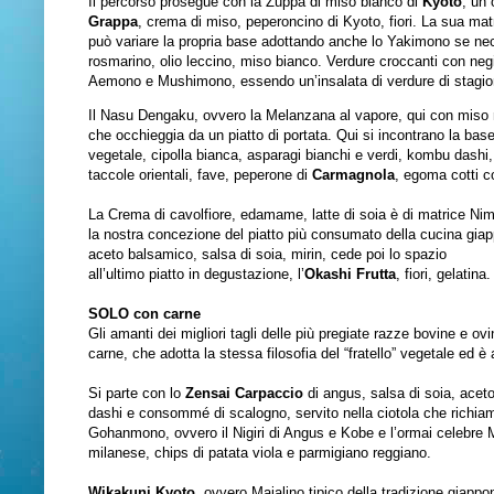
Il percorso prosegue con la Zuppa di miso bianco di
Kyoto
, un
Grappa
, crema di miso, peperoncino di Kyoto, fiori. La sua ma
può variare la propria base adottando anche lo Yakimono se nece
rosmarino, olio leccino, miso bianco. Verdure croccanti con negi
Aemono e Mushimono, essendo un’insalata di verdure di stagion
Il Nasu Dengaku, ovvero la Melanzana al vapore, qui con miso 
che occhieggia da un piatto di portata. Qui si incontrano la b
vegetale, cipolla bianca, asparagi bianchi e verdi, kombu dashi, 
taccole orientali, fave, peperone di
Carmagnola
, egoma cotti c
La Crema di cavolfiore, edamame, latte di soia è di matrice Nim
la nostra concezione del piatto più consumato della cucina giap
aceto balsamico, salsa di soia, mirin, cede poi lo spazio
all’ultimo piatto in degustazione, l’
Okashi Frutta
, fiori, gelatina.
SOLO con carne
Gli amanti dei migliori tagli delle più pregiate razze bovine e 
carne, che adotta la stessa filosofia del “fratello” vegetale ed 
Si parte con lo
Zensai Carpaccio
di angus, salsa di soia, ace
dashi e consommé di scalogno, servito nella ciotola che richia
Gohanmono, ovvero il Nigiri di Angus e Kobe e l’ormai celebre M
milanese, chips di patata viola e parmigiano reggiano.
Wikakuni Kyoto
, ovvero Maialino tipico della tradizione giapp