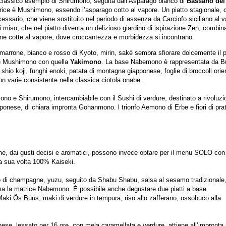
 classico esempio di Shirumono, seguita dall’Asparago bianco di
Bassano del
trice è Mushimono, essendo l’asparago cotto al vapore. Un piatto stagionale, 
ssario, che viene sostituito nel periodo di assenza da Carciofo siciliano al v
 miso, che nel piatto diventa un delizioso giardino di ispirazione Zen, combin
e cotte al vapore, dove croccantezza e morbidezza si incontrano.
marrone, bianco e rosso di Kyoto, mirin, sakè sembra sfiorare dolcemente il 
ase Mushimono con quella
Yakimono
. La base Nabemono è rappresentata da B
shio koji, funghi enoki, patata di montagna giapponese, foglie di broccoli orien
on varie consistente nella classica ciotola onabe.
ono e Shirumono, intercambiabile con il Sushi di verdure, destinato a rivoluzi
ponese, di chiara impronta Gohanmono. l trionfo Aemono di Erbe e fiori di pra
ovine, dai gusti decisi e aromatici, possono invece optare per il menu SOLO con
è a sua volta 100% Kaiseki.
to di champagne, yuzu, seguito da Shabu Shabu, salsa al sesamo tradizionale
ma la matrice Nabemono. È possibile anche degustare due piatti a base
aki Ös Büüs, maki di verdure in tempura, riso allo zafferano, ossobuco alla
onese, lessato per 16 ore, con mela caramellata e verdure, attiene all’impronta