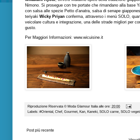
Nimono. Si prosegue con tre portate che rimandano alla base Ya
con salsa alle spezie Petto d’anatra, salsa di senape giapponese
teriyaki
Wicky Priyan
conferma, attraverso i menù SOLO, quant
veicolare cultura e integrazione, una delle strade migliori per c
gusto.
Per Maggiori Informazioni:
www.wicuisine.it
Riproduzione Riservata ©
Moda Glamour Italia
alle ore:
20:00
Labels:
#Oriental
,
Chef
,
Gourmet
,
Kan
,
Kaneki
,
SOLO carne
,
SOLO veget
Post più recente
Visual