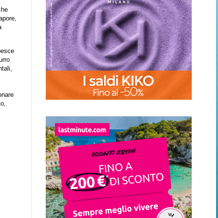
che
apore,
a
pesce
urro
tali,
onare
to,
,