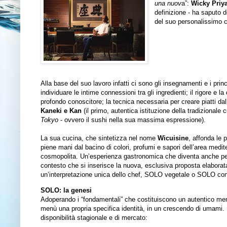
una nuov
a”:
Wicky Priy
definizione - ha saputo d
del suo personalissimo cr
Alla base del suo lavoro infatti ci sono gli insegnamenti e i prin
individuare le intime connessioni tra gli ingredienti; il rigore e l
profondo conoscitore; la tecnica necessaria per creare piatti dal
Kaneki e Kan
(il primo, autentica istituzione della tradizionale 
Tokyo
- ovvero il sushi nella sua massima espressione).
La sua cucina, che sintetizza nel nome
Wicuisine
, affonda le p
piene mani dal bacino di colori, profumi e sapori dell’area medit
cosmopolita. Un’esperienza gastronomica che diventa anche per
contesto che si inserisce la nuova, esclusiva proposta elaborata 
un’interpretazione unica dello chef, SOLO vegetale o SOLO con
SOLO: la genesi
Adoperando i “fondamentali” che costituiscono un autentico m
menù una propria specifica identità, in un crescendo di umami.
disponibilità stagionale e di mercato: