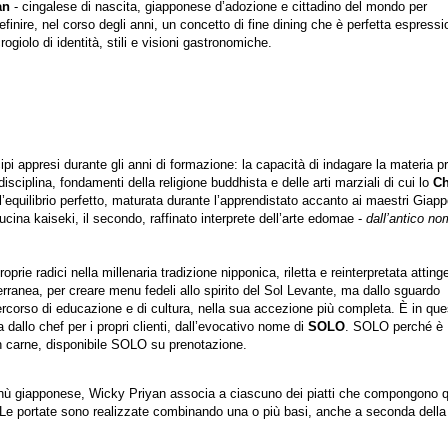
an
- cingalese di nascita, giapponese d’adozione e cittadino del mondo per
efinire, nel corso degli anni, un concetto di fine dining che è perfetta espress
ogiolo di identità, stili e visioni gastronomiche.
cipi appresi durante gli anni di formazione: la capacità di indagare la materia p
a disciplina, fondamenti della religione buddhista e delle arti marziali di cui lo
Ch
l’equilibrio perfetto, maturata durante l’apprendistato accanto ai maestri Giap
cucina kaiseki, il secondo, raffinato interprete dell’arte edomae -
dall’antico no
roprie radici nella millenaria tradizione nipponica, riletta e reinterpretata attin
erranea, per creare menu fedeli allo spirito del Sol Levante, ma dallo sguardo
corso di educazione e di cultura, nella sua accezione più completa. È in que
dallo chef per i propri clienti, dall’evocativo nome di
SOLO
. SOLO perché è
 carne, disponibile SOLO su prenotazione.
enù giapponese, Wicky Priyan associa a ciascuno dei piatti che compongono 
 Le portate sono realizzate combinando una o più basi, anche a seconda della