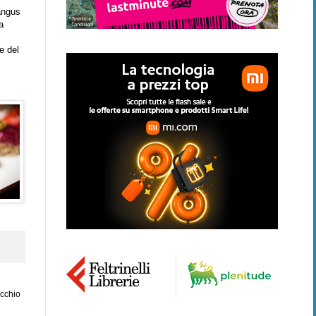
 angus
a
e del
ecchio