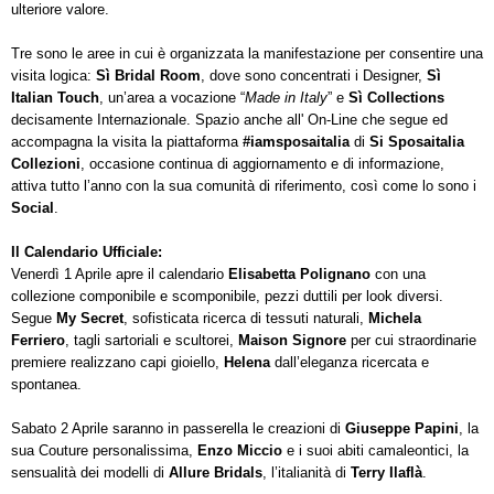
ulteriore valore.
Tre sono le aree in cui è organizzata la manifestazione per consentire una
visita logica:
Sì Bridal Room
,
dove sono concentrati i Designer,
Sì
Italian Touch
, un’area a vocazione “
Made in Italy
” e
Sì Collections
decisamente Internazionale. Spazio anche all' On-Line che segue ed
accompagna la visita
la piattaforma
#iamsposaitalia
di
Si Sposaitalia
Collezioni
,
occasione continua di aggiornamento e di informazione,
attiva tutto l’anno con la sua comunità di riferimento, così come lo sono i
Social
.
Il Calendario Ufficiale:
Venerdì 1 Aprile
apre il calendario
Elisabetta Polignano
con una
collezione componibile e scomponibile, pezzi duttili per look diversi.
Segue
My Secret
,
sofisticata ricerca di tessuti naturali,
Michela
Ferriero
, tagli sartoriali e scultorei,
Maison Signore
per cui straordinarie
premiere realizzano capi gioiello,
Helena
dall’eleganza ricercata e
spontanea.
Sabato 2 Aprile
saranno in passerella le creazioni di
Giuseppe Papini
, la
sua Couture personalissima,
Enzo Miccio
e i suoi abiti camaleontici, la
sensualità dei modelli di
Allure Bridals
, l’italianità di
T
erry Ilaflà
.