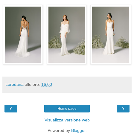
Loredana
alle ore:
16:00
‹
›
Home page
Visualizza versione web
Powered by
Blogger
.