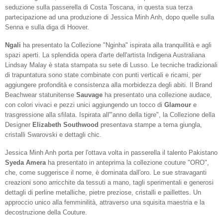
seduzione sulla passerella di Costa Toscana, in questa sua terza
partecipazione ad una produzione di Jessica Minh Anh, dopo quelle sulla
Senna e sulla diga di Hoover.
Ngali
ha presentato la Collezione "Nginha" ispirata alla tranquillità e agli
spazi aperti. La splendida opera d'arte dell'artista Indigena Australiana
Lindsay Malay è stata stampata su sete di Lusso. Le tecniche tradizionali
di trapuntatura sono state combinate con punti verticali e ricami, per
aggiungere profondità e consistenza alla morbidezza degli abiti.
Il Brand
Beachwear statunitense
Sauvage
ha presentato una collezione audace,
con colori vivaci e pezzi unici aggiungendo un tocco di
Glamour
e
trasgressione alla sfilata. Ispirata all'"anno della tigre", la Collezione della
Designer
Elizabeth Southwood
presentava stampe a tema giungla,
cristalli Swarovski e dettagli chic.
Jessica Minh Anh porta per l'ottava volta in passerella il talento Pakistano
Syeda Amera
ha presentato in anteprima la collezione couture "ORO",
che, come suggerisce il nome, è dominata dall'oro. Le sue stravaganti
creazioni sono arricchite da tessuti a mano, tagli sperimentali e generosi
dettagli di perline metalliche, pietre preziose, cristalli e paillettes. Un
approccio unico alla femminilità, attraverso una squisita maestria e la
decostruzione della Couture.