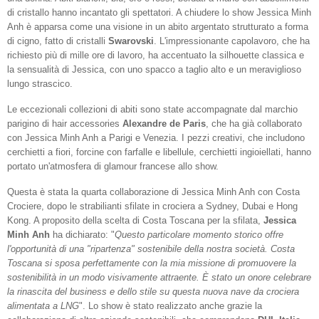
di cristallo hanno incantato gli spettatori. A chiudere lo show Jessica Minh
Anh è apparsa come una visione in un abito argentato strutturato a forma
di cigno, fatto di cristalli
Swarovski
. L'impressionante capolavoro, che ha
richiesto più di mille ore di lavoro, ha accentuato la silhouette classica e
la sensualità di Jessica, con uno spacco a taglio alto e un meraviglioso
lungo strascico.
Le eccezionali collezioni di abiti sono state accompagnate dal marchio
parigino di hair accessories
Alexandre de Paris
, che ha già collaborato
con Jessica Minh Anh a Parigi e Venezia. I pezzi creativi, che includono
cerchietti a fiori, forcine con farfalle e libellule, cerchietti ingioiellati, hanno
portato un'atmosfera di glamour francese allo show.
Questa è stata la quarta collaborazione di Jessica Minh Anh con Costa
Crociere, dopo le strabilianti sfilate in crociera a Sydney, Dubai e Hong
Kong. A proposito della scelta di Costa Toscana per la sfilata,
Jessica
Minh Anh
ha dichiarato: "
Questo particolare momento storico offre
l'opportunità di una "ripartenza" sostenibile della nostra società. Costa
Toscana si sposa perfettamente con la mia missione di promuovere la
sostenibilità in un modo visivamente attraente. È stato un onore celebrare
la rinascita del business e dello stile su questa nuova nave da crociera
alimentata a LNG
". Lo show è stato realizzato anche grazie la