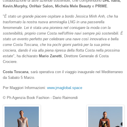
collaborazione di altre aziende sostenibili, che comprendono
DHL Italia,
Kevin.Murphy, OnHair Salon, Michela Mele Beauty
e
PRIME
.
"
È stato un grande piacere ospitare a bordo Jessica Minh Anh, che ha
trasformato la nostra nuova ammiraglia LNG in una passerella
fenomenale. Lei è stata una pioniera nel coniugare la moda con la
sostenibilità, proprio come Costa nell'offrire navi sempre più sostenibili. È
stato un evento perfetto per celebrare una nave così innovativa e bella
come Costa Toscana, che tra pochi giorni partirà per la sua prima
crociera, dando il via alla piena ripresa della flotta Costa nella prossima
estate
", ha dichiarato
Mario Zanetti
, Direttore Generale di Costa
Crociere.
Costa Toscana
, sarà operativa con il viaggio inaugurale nel Mediterraneo
da Sabato 5 Marzo.
Per Maggiori Informazioni:
www.jmaglobal.space
© Ph Agenzia Book Fashion - Dario Raimondi