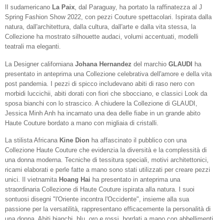
Il sudamericano
La Paix
, dal Paraguay, ha portato la raffinatezza al J
Spring Fashion Show 2022, con pezzi Couture spettacolari. Ispirata dalla
natura, dall'architettura, dalla cultura, dall'arte e dalla vita stessa, la
Collezione ha mostrato silhouette audaci, volumi accentuati, modelli
teatrali ma eleganti.
La Designer californiana
Johana Hernandez
del marchio
GLAUDI
ha
presentato in anteprima una Collezione celebrativa dell'amore e della vita
post pandemia. I pezzi di spicco includevano abiti di raso nero con
morbidi luccichii, abiti dorati con fiori che sbocciano, e classici Look da
sposa bianchi con lo strascico. A chiudere la Collezione di GLAUDI,
Jessica Minh Anh ha incarnato una dea delle fiabe in un grande abito
Haute Couture bordato a mano con migliaia di cristalli.
La stilista Africana
Kine Dion
ha affascinato il pubblico con una
Collezione Haute Couture che evidenzia la diversità e la complessità di
una donna moderna. Tecniche di tessitura speciali, motivi architettonici,
ricami elaborati e perle fatte a mano sono stati utilizzati per creare pezzi
unici. Il vietnamita
Hoang Hai
ha presentato in anteprima una
straordinaria Collezione di Haute Couture ispirata alla natura. I suoi
sontuosi disegni "l'Oriente incontra l'Occidente", insieme alla sua
passione per la versatilità, rappresentano efficacemente la personalità di
una donna. Abiti bianchi, blu, oro e rossi, bordati a mano con abbellimenti