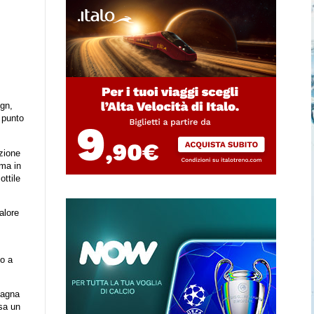
ign,
 punto
azione
ima in
ottile
alore
vo a
pagna
sa un