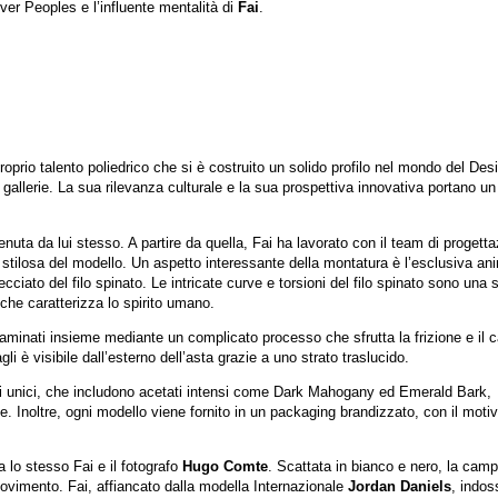
iver Peoples e l’influente mentalità di
Fai
.
oprio talento poliedrico che si è costruito un solido profilo nel mondo del Des
gallerie. La sua rilevanza culturale e la sua prospettiva innovativa portano un
enuta da lui stesso. A partire da quella, Fai ha lavorato con il team di progett
e stilosa del modello. Un aspetto interessante della montatura è l’esclusiva an
ciato del filo spinato. Le intricate curve e torsioni del filo spinato sono una s
 che caratterizza lo spirito umano.
o laminati insieme mediante un complicato processo che sfrutta la frizione e il c
gli è visibile dall’esterno dell’asta grazie a uno strato traslucido.
ti unici, che includono acetati intensi come Dark Mahogany ed Emerald Bark,
te. Inoltre, ogni modello viene fornito in un packaging brandizzato, con il moti
 lo stesso Fai e il fotografo
Hugo Comte
. Scattata in bianco e nero, la cam
ovimento. Fai, affiancato dalla modella Internazionale
Jordan Daniels
, indos