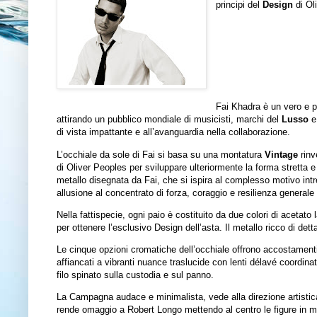
principi del
Design
di Ol
Fai Khadra è un vero e pr
attirando un pubblico mondiale di musicisti, marchi del
Lusso
e 
di vista impattante e all’avanguardia nella collaborazione.
L’occhiale da sole di Fai si basa su una montatura
Vintage
rinv
di Oliver Peoples per sviluppare ulteriormente la forma stretta 
metallo disegnata da Fai, che si ispira al complesso motivo intrec
allusione al concentrato di forza, coraggio e resilienza generale
Nella fattispecie, ogni paio è costituito da due colori di acetat
per ottenere l’esclusivo Design dell’asta. Il metallo ricco di detta
Le cinque opzioni cromatiche dell’occhiale offrono accostamen
affiancati a vibranti nuance traslucide con lenti délavé coordina
filo spinato sulla custodia e sul panno.
La Campagna audace e minimalista, vede alla direzione artistica
rende omaggio a Robert Longo mettendo al centro le figure in m