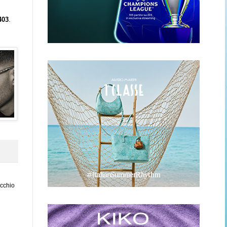
403
.
ecchio