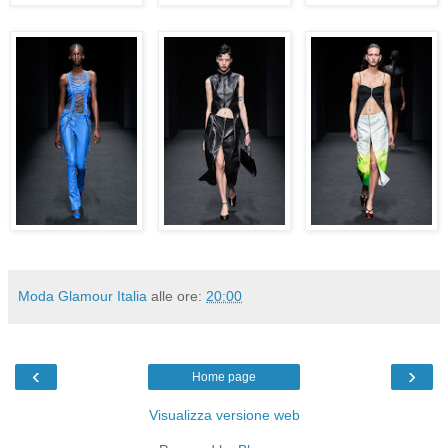
Moda Glamour Italia
alle ore:
20:00
‹
›
Home page
Visualizza versione web