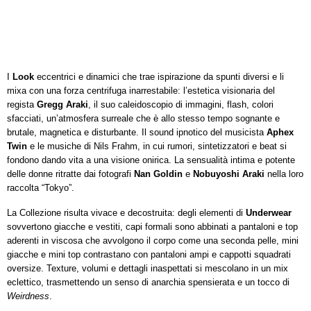
I
Look
eccentrici e dinamici che trae ispirazione da spunti diversi e li
mixa con una forza centrifuga inarrestabile: l’estetica visionaria del
regista
Gregg Araki
, il suo caleidoscopio di immagini, flash, colori
sfacciati, un’atmosfera surreale che è allo stesso tempo sognante e
brutale, magnetica e disturbante. Il sound ipnotico del musicista
Aphex
Twin
e le musiche di Nils Frahm, in cui rumori, sintetizzatori e beat si
fondono dando vita a una visione onirica. La sensualità intima e potente
delle donne ritratte dai fotografi
Nan Goldin
e
Nobuyoshi Araki
nella loro
raccolta “Tokyo”.
La Collezione risulta vivace e decostruita: degli elementi di
Underwear
sovvertono giacche e vestiti, capi formali sono abbinati a pantaloni e top
aderenti in viscosa che avvolgono il corpo come una seconda pelle, mini
giacche e mini top contrastano con pantaloni ampi e cappotti squadrati
oversize. Texture, volumi e dettagli inaspettati si mescolano in un mix
eclettico, trasmettendo un senso di anarchia spensierata e un tocco di
Weirdness
.