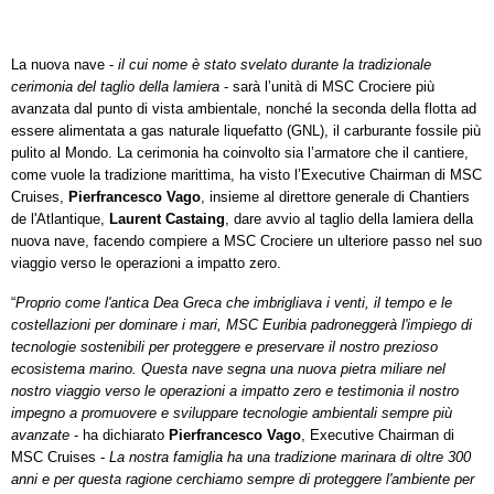
La nuova nave -
il cui nome è stato svelato durante la tradizionale
cerimonia del taglio della lamiera
- sarà l’unità di MSC Crociere più
avanzata dal punto di vista ambientale, nonché la seconda della flotta ad
essere alimentata a gas naturale liquefatto (GNL), il carburante fossile più
pulito al Mondo.
La cerimonia ha coinvolto sia l’armatore che il cantiere,
come vuole la tradizione marittima, ha visto l’Executive Chairman di MSC
Cruises,
Pierfrancesco Vago
, insieme al direttore generale di Chantiers
de l'Atlantique,
Laurent Castaing
, dare avvio al taglio della lamiera della
nuova nave, facendo compiere a MSC Crociere un ulteriore passo nel suo
viaggio verso le operazioni a impatto zero.
“
Proprio come l'antica Dea Greca che imbrigliava i venti, il tempo e le
costellazioni per dominare i mari, MSC Euribia padroneggerà l'impiego di
tecnologie sostenibili per proteggere e preservare il nostro prezioso
ecosistema marino. Questa nave segna una nuova pietra miliare nel
nostro viaggio verso le operazioni a impatto zero e testimonia il nostro
impegno a promuovere e sviluppare tecnologie ambientali sempre più
avanzate
- ha dichiarato
Pierfrancesco Vago
, Executive Chairman di
MSC Cruises
-
La nostra famiglia ha una tradizione marinara di oltre 300
anni e per questa ragione cerchiamo sempre di proteggere l'ambiente per