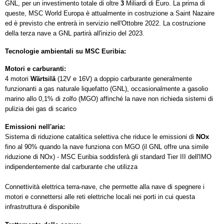
GNL, per un investimento totale di oltre
3
Miliardi di Euro. La prima di
queste, MSC World Europa è attualmente in costruzione a Saint Nazaire
ed è previsto che entrerà in servizio nell'Ottobre 2022. La costruzione
della terza nave a GNL partirà all'inizio del 2023.
Tecnologie ambientali su MSC Euribia:
Motori e carburanti:
4 motori
Wärtsilä
(12V e 16V) a doppio carburante generalmente
funzionanti a gas naturale liquefatto (GNL), occasionalmente a gasolio
marino allo 0,1% di zolfo (MGO) affinché la nave non richieda sistemi di
pulizia dei gas di scarico
Emissioni nell'aria:
Sistema di riduzione catalitica selettiva che riduce le emissioni di
NOx
fino al 90% quando la nave funziona con MGO (il GNL offre una simile
riduzione di NOx) - MSC Euribia soddisferà gli standard Tier III dell'IMO
indipendentemente dal carburante che utilizza
Connettività elettrica terra-nave, che permette alla nave di spegnere i
motori e connettersi alle reti elettriche locali nei porti in cui questa
infrastruttura è disponibile