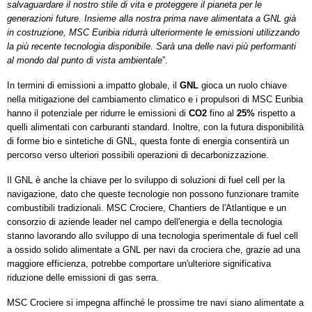
salvaguardare il nostro stile di vita e proteggere il pianeta per le
generazioni future. Insieme alla nostra prima nave alimentata a GNL già
in costruzione, MSC Euribia ridurrà ulteriormente le emissioni utilizzando
la più recente tecnologia disponibile. Sarà una delle navi più performanti
al mondo dal punto di vista ambientale
”.
In termini di emissioni a impatto globale, il
GNL
gioca un ruolo chiave
nella mitigazione del cambiamento climatico e i propulsori di MSC Euribia
hanno il potenziale per ridurre le emissioni di
CO2
fino al
25%
rispetto a
quelli alimentati con carburanti standard. Inoltre, con la futura disponibilità
di forme bio e sintetiche di GNL, questa fonte di energia consentirà un
percorso verso ulteriori possibili operazioni di decarbonizzazione.
Il GNL è anche la chiave per lo sviluppo di soluzioni di fuel cell per la
navigazione, dato che queste tecnologie non possono funzionare tramite
combustibili tradizionali. MSC Crociere, Chantiers de l'Atlantique e un
consorzio di aziende leader nel campo dell'energia e della tecnologia
stanno lavorando allo sviluppo di una tecnologia sperimentale di fuel cell
a ossido solido alimentate a GNL per navi da crociera che, grazie ad una
maggiore efficienza, potrebbe comportare un'ulteriore significativa
riduzione delle emissioni di gas serra.
MSC Crociere si impegna affinché le prossime tre navi siano alimentate a