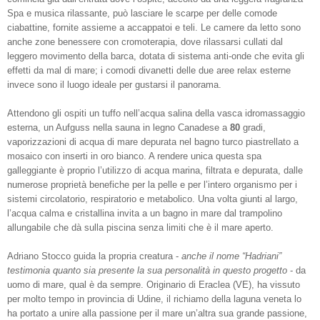
Spa e musica rilassante, può lasciare le scarpe per delle comode
ciabattine, fornite assieme a accappatoi e teli. Le camere da letto sono
anche zone benessere con cromoterapia, dove rilassarsi cullati dal
leggero movimento della barca, dotata di sistema anti-onde che evita gli
effetti da mal di mare; i comodi divanetti delle due aree relax esterne
invece sono il luogo ideale per gustarsi il panorama.
Attendono gli ospiti un tuffo nell’acqua salina della vasca idromassaggio
esterna, un Aufguss nella sauna in legno Canadese a
80
gradi,
vaporizzazioni di acqua di mare depurata nel bagno turco piastrellato a
mosaico con inserti in oro bianco. A rendere unica questa spa
galleggiante è proprio l’utilizzo di acqua marina, filtrata e depurata, dalle
numerose proprietà benefiche per la pelle e per l’intero organismo per i
sistemi circolatorio, respiratorio e metabolico. Una volta giunti al largo,
l’acqua calma e cristallina invita a un bagno in mare dal trampolino
allungabile che dà sulla piscina senza limiti che è il mare aperto.
Adriano Stocco guida la propria creatura -
anche il nome “Hadriani”
testimonia quanto sia presente la sua personalità in questo progetto
- da
uomo di mare, qual è da sempre. Originario di Eraclea (VE), ha vissuto
per molto tempo in provincia di Udine, il richiamo della laguna veneta lo
ha portato a unire alla passione per il mare un’altra sua grande passione,