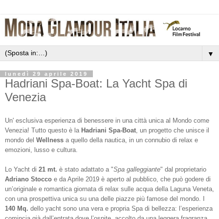
▼
lunedì 29 aprile 2019
Hadriani Spa-Boat: La Yacht Spa di
Venezia
Un' esclusiva esperienza di benessere in una città unica al Mondo come
Venezia! Tutto questo è la
Hadriani Spa-Boat
, un progetto che unisce il
mondo del
Wellness
a quello della nautica, in un connubio di relax e
emozioni, lusso e cultura.
Lo Yacht di
21 mt.
è stato adattato a "
Spa galleggiante
" dal proprietario
Adriano Stocco
e da Aprile 2019 è aperto al pubblico, che può godere di
un’originale e romantica giornata di relax sulle acqua della Laguna Veneta,
con una prospettiva unica su una delle piazze più famose del mondo. I
140 Mq.
dello yacht sono una vera e propria Spa di bellezza: l’esperienza
comincia già dall’entrata dove l’ospite, accolto da una leggera fragranza