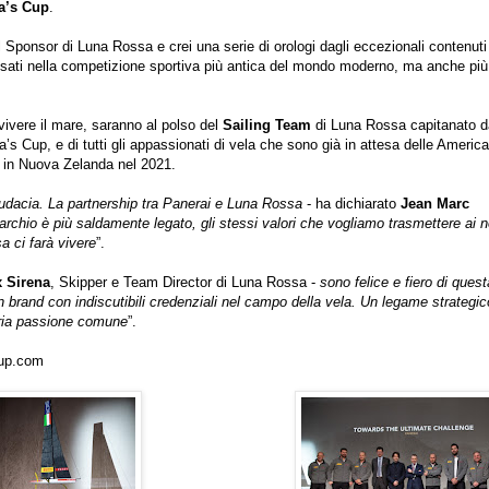
a’s Cup
.
Sponsor di Luna Rossa e crei una serie di orologi dagli eccezionali contenuti
i usati nella competizione sportiva più antica del mondo moderno, ma anche più
vivere il mare, saranno al polso del
Sailing Team
di Luna Rossa capitanato d
’s Cup, e di tutti gli appassionati di vela che sono già in attesa delle America
e in Nuova Zelanda nel 2021.
udacia. La partnership tra
Panerai e Luna Rossa
- ha dichiarato
Jean Marc
marchio è più saldamente legato, gli stessi valori che vogliamo trasmettere ai n
a ci farà vivere
”.
 Sirena
, Skipper e Team Director di Luna Rossa -
sono felice e fiero di quest
n brand con indiscutibili credenziali nel campo della vela. Un legame strategic
naria passione comune
”.
cup.com