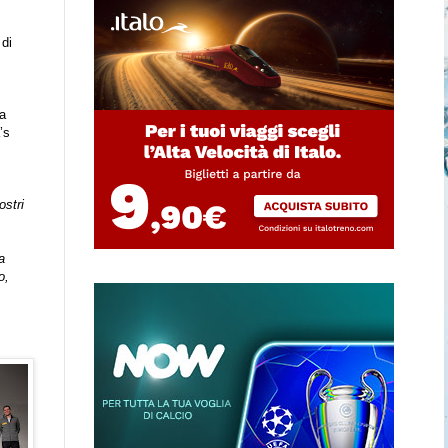
 di
a
’s
ostri
a
o,