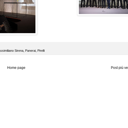
ssimiliano Sirena
,
Panerai
,
Pirelli
Home page
Post più v