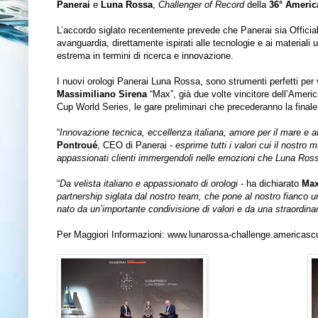
Panerai
e
Luna Rossa
,
Challenger of Record
della
36° Americ
L’accordo siglato recentemente prevede che Panerai sia Official 
avanguardia, direttamente ispirati alle tecnologie e ai material
estrema in termini di ricerca e innovazione.
I nuovi orologi Panerai Luna Rossa, sono strumenti perfetti per 
Massimiliano
Sirena
“Max”, già due volte vincitore dell’America
Cup World Series, le gare preliminari che precederanno la final
“
Innovazione tecnica, eccellenza italiana, amore per il mare e a
Pontroué
, CEO di Panerai -
esprime tutti i valori
cui il nostro 
appassionati clienti immergendoli nelle emozioni che Luna Ross
“
Da velista italiano e appassionato di orologi
- ha dichiarato
Max
partnership siglata dal nostro team, che pone al nostro
fianco u
nato da
un’importante condivisione di valori e da una straordi
Per Maggiori Informazioni:
www.lunarossa-challenge.americas