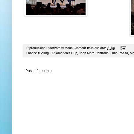
Riproduzione Riservata ©
Moda Glamour Italia
alle ore:
20:00
Labels:
#Sailing
,
36° America’s Cup
,
Jean Marc Pontroué
,
Luna Rossa
,
Ma
Post più recente