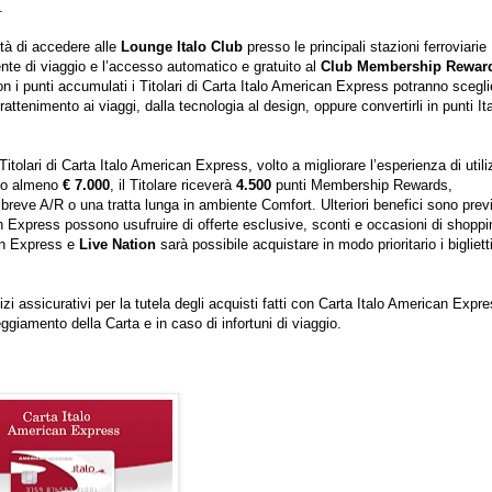
.
lità di accedere alle
Lounge Italo Club
presso le principali stazioni ferroviarie
ente di viaggio e l’accesso automatico e gratuito al
Club Membership Rewar
 i punti accumulati i Titolari di Carta Italo American Express potranno scegli
ttenimento ai viaggi, dalla tecnologia al design, oppure convertirli in punti Ita
itolari di Carta Italo American Express, volto a migliorare l’esperienza di util
ndo almeno
€ 7.000
, il Titolare riceverà
4.500
punti Membership Rewards,
breve A/R o una tratta lunga in ambiente Comfort. Ulteriori benefici sono previ
an Express possono usufruire di offerte esclusive, sconti e occasioni di shoppi
can Express e
Live Nation
sarà possibile acquistare in modo prioritario i biglietti
vizi assicurativi per la tutela degli acquisti fatti con Carta Italo American Expre
giamento della Carta e in caso di infortuni di viaggio.