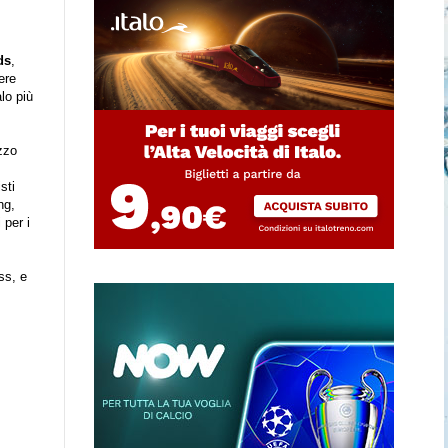
ds
,
ere
lo più
izzo
sti
ng,
 per i
ss, e