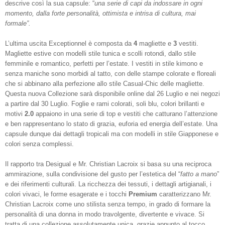
descrive così la sua capsule: “
una serie di capi da indossare in ogni
momento, dalla forte personalità, ottimista e intrisa di cultura, mai
formale”.
L’ultima uscita Exceptionnel è composta da
4
magliette e
3
vestiti.
Magliette estive con modelli stile tunica e scolli rotondi, dallo stile
femminile e romantico, perfetti per l’estate. I vestiti in stile kimono e
senza maniche sono morbidi al tatto, con delle stampe colorate e floreali
che si abbinano alla perfezione allo stile Casual-Chic delle magliette.
Questa nuova Collezione sarà disponibile online dal 26 Luglio e nei negozi
a partire dal 30 Luglio.
Foglie e rami colorati, soli blu, colori brillanti e
motivi
2.0
appaiono in una serie di top e vestiti che catturano l’attenzione
e ben rappresentano lo stato di grazia, euforia ed energia dell’estate. Una
capsule dunque dai dettagli tropicali ma con modelli in stile Giapponese e
colori senza complessi.
Il rapporto tra Desigual e Mr. Christian Lacroix si basa su una reciproca
ammirazione, sulla condivisione del gusto per l’estetica del “
fatto a mano
”
e dei riferimenti culturali. La ricchezza dei tessuti, i dettagli artigianali, i
colori vivaci, le forme esagerate e i tocchi
Premium
caratterizzano Mr.
Christian Lacroix come uno stilista senza tempo, in grado di formare la
personalità di una donna in modo travolgente, divertente e vivace. Si
tratta di una collezione assolutamente unica, grazie appunto al tocco