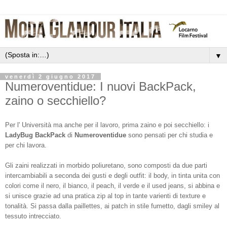
▼
venerdì 2 giugno 2017
Numeroventidue: I nuovi BackPack,
zaino o secchiello?
Per l' Università ma anche per il lavoro, prima zaino e poi secchiello: i
LadyBug BackPack
di
Numeroventidue
sono pensati per chi studia e
per chi lavora.
Gli zaini realizzati in morbido poliuretano, sono composti da due parti
intercambiabili a seconda dei gusti e degli outfit: il body, in tinta unita con
colori come il nero, il bianco, il peach, il verde e il used jeans, si abbina e
si unisce grazie ad una pratica zip al top in tante varienti di texture e
tonalità. Si passa dalla paillettes, ai patch in stile fumetto, dagli smiley al
tessuto intrecciato.