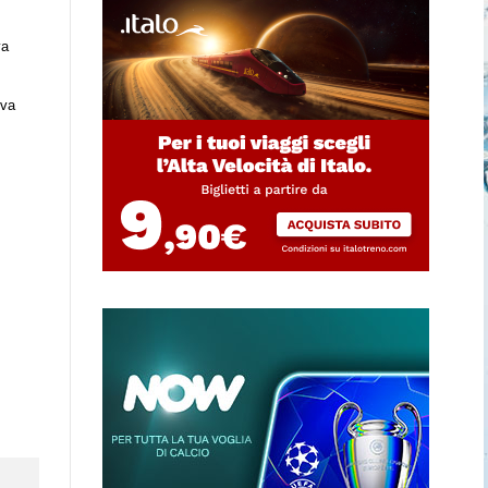
va
ova