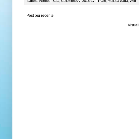
Labels:
#Shoes
,
Bata
,
Collezione A/I 2016-17
,
IT-Girl
,
Melissa Satta
,
Wild
Post più recente
Visual