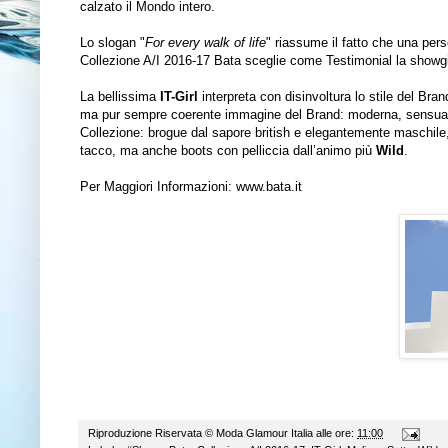
calzato il Mondo intero.
Lo slogan "
For every walk of life
" riassume il fatto che una pers
Collezione A/I 2016-17 Bata sceglie come Testimonial la showgir
La bellissima
IT-Girl
interpreta con disinvoltura lo stile del Br
ma pur sempre coerente immagine del Brand: moderna, sensuale,
Collezione: brogue dal sapore british e elegantemente maschile, 
tacco, ma anche boots con pelliccia dall’animo più
Wild
.
Per Maggiori Informazioni:
www.bata.it
Riproduzione Riservata ©
Moda Glamour Italia
alle ore:
11:00