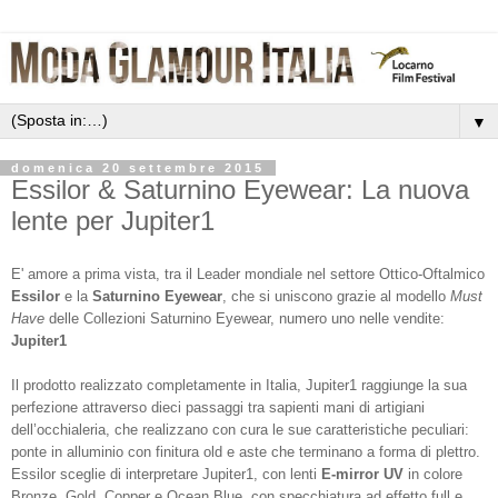
▼
domenica 20 settembre 2015
Essilor & Saturnino Eyewear: La nuova
lente per Jupiter1
E' amore a prima vista, tra il Leader mondiale nel settore Ottico-Oftalmico
Essilor
e la
Saturnino Eyewear
, che si uniscono grazie al modello
Must
Have
delle Collezioni Saturnino Eyewear, numero uno nelle vendite:
Jupiter1
Il prodotto realizzato completamente in Italia, Jupiter1 raggiunge la sua
perfezione attraverso dieci passaggi tra sapienti mani di artigiani
dell’occhialeria, che realizzano con cura le sue caratteristiche peculiari:
ponte in alluminio con finitura old e aste che terminano a forma di plettro.
Essilor sceglie di interpretare Jupiter1, con lenti
E-mirror UV
in colore
Bronze, Gold, Copper e Ocean Blue, con specchiatura ad effetto full e