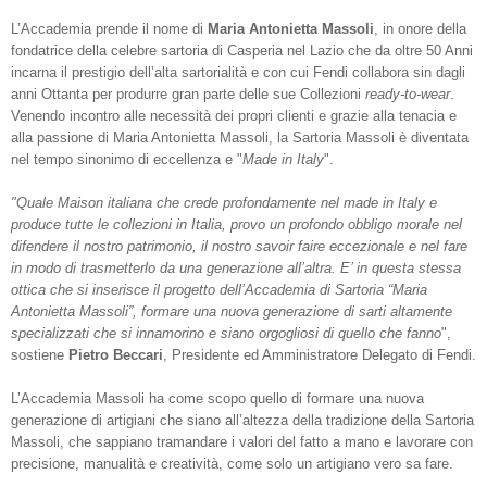
L’Accademia prende il nome di
Maria Antonietta Massoli
, in onore della
fondatrice della celebre sartoria di Casperia nel Lazio che da oltre 50 Anni
incarna il prestigio dell’alta sartorialità e con cui Fendi collabora sin dagli
anni Ottanta per produrre gran parte delle sue Collezioni
ready-to-wear
.
Venendo incontro alle necessità dei propri clienti e grazie alla tenacia e
alla passione di Maria Antonietta Massoli, la Sartoria Massoli è diventata
nel tempo sinonimo di eccellenza e "
Made in Italy
".
"Quale Maison italiana che crede profondamente nel made in Italy e
produce tutte le collezioni in Italia, provo un profondo obbligo morale nel
difendere il nostro patrimonio, il nostro savoir faire eccezionale e nel fare
in modo di trasmetterlo da una generazione all’altra. E’ in questa stessa
ottica che si inserisce il progetto dell’Accademia di Sartoria “Maria
Antonietta Massoli”, formare una nuova generazione di sarti altamente
specializzati che si innamorino e siano orgogliosi di quello che fanno
",
sostiene
Pietro Beccari
, Presidente ed Amministratore Delegato di Fendi.
L’Accademia Massoli ha come scopo quello di formare una nuova
generazione di artigiani che siano all’altezza della tradizione della Sartoria
Massoli, che sappiano tramandare i valori del fatto a mano e lavorare con
precisione, manualità e creatività, come solo un artigiano vero sa fare.