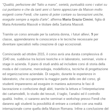
“
Qualità, perfezione del “fatto a mano”, serietà, puntualità sono i valori su
cui puntiamo e che da tanti anni ci fanno apprezzare da Maison molto
esigenti come Fendi, che sanno di poter contare su lavorazioni uniche,
eseguite sempre a regola d’arte”,
afferma
Maria Grazia Cimini
, figlia di
Maria Antonietta Massoli e titolare della Sartoria Massoli.
Tramite un corso annuale per la sartoria donna, i futuri allievi,
9
per
classe, apprenderanno le conoscenze e le tecniche necessarie per
diventare specialisti nella creazione di capi eccezionali.
Cominciando ad ottobre 2015, il corso avrà una durata complessiva di
1540 ore, suddivise tra lezioni teoriche e in laboratorio, seminari, visite e
stage in azienda. Il piano di studi andrà ad includere corsi di storia della
moda e del costume, merceologia, modellistica, tecniche di progettazione
ed organizzazione aziendale. Di seguito, durante le esperienze in
laboratorio, che occuperanno la maggior parte delle ore del corso, gli
studenti impareranno ad eseguire in maniera autonoma le fasi di
lavorazione e confezione degli abiti, tramite la lettura e l’interpretazione
dei cartamodelli, lo studio dei tessuti, il taglio, l’analisi ed il controllo
qualità. Inoltre, ci saranno anche seminari e workshop presso Fendi che
daranno agli studenti la possibilità di entrare a contatto con una realtà
internazionale come quella della Maison Romana. Infine a conclusione del