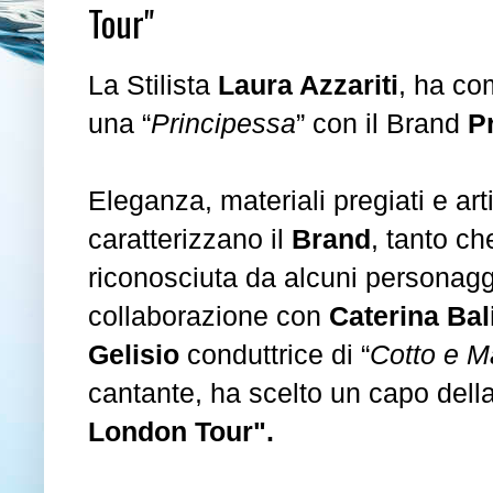
Tour"
La Stilista
Laura Azzariti
, ha co
una “
Principessa
” con il Brand
P
Eleganza, materiali pregiati e art
caratterizzano il
Brand
, tanto ch
riconosciuta da alcuni personagg
collaborazione con
Caterina Bal
Gelisio
conduttrice di “
Cotto e M
cantante, ha scelto un capo della
London Tour".