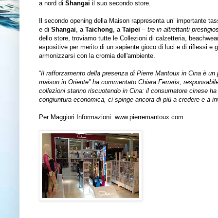
a nord di
Shangai
il suo secondo store.
Il secondo opening della Maison rappresenta un’ importante tasse
e di
Shangai
, a
Taichong
, a
Taipei
–
tre in altrettanti prestigi
dello store, troviamo tutte le Collezioni di calzetteria, beachwe
espositive per merito di un sapiente gioco di luci e di riflessi e
armonizzarsi con la cromia dell'ambiente.
“
Il rafforzamento della presenza di Pierre Mantoux in Cina è un 
maison in Oriente” ha commentato Chiara Ferraris, responsabil
collezioni stanno riscuotendo in Cina: il consumatore cinese ha 
congiuntura economica, ci spinge ancora di più a credere e a in
Per Maggiori Informazioni:
www.pierremantoux.com