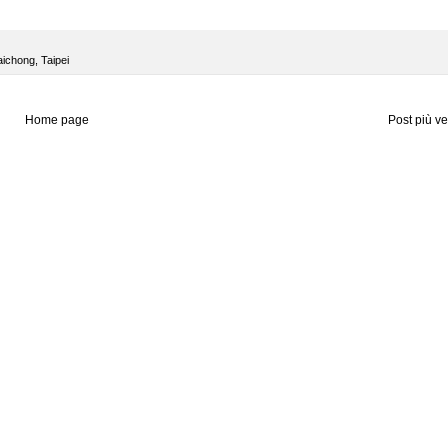
aichong
,
Taipei
Home page
Post più v