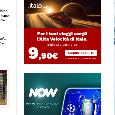
hino
interno
sole
i
della
tre