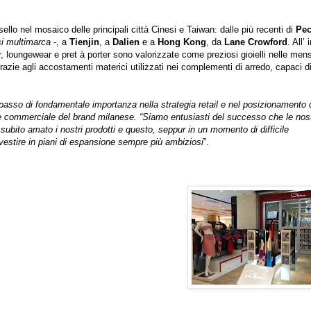
llo nel mosaico delle principali città Cinesi e Taiwan: dalle più recenti di
Pec
osi multimarca
-, a
Tienjin
, a
Dalien
e a
Hong Kong
, da
Lane Crowford
. All’ 
ar, loungewear e pret à porter sono valorizzate come preziosi gioielli nelle men
 grazie agli accostamenti materici utilizzati nei complementi di arredo, capaci d
passo di fondamentale importanza nella strategia retail e nel posizionamento 
e commerciale del brand milanese. “Siamo entusiasti del successo che le nos
subito amato i nostri prodotti e questo, seppur in un momento di difficile
vestire in piani di espansione sempre più ambiziosi
”.