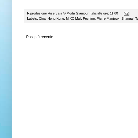
Riproduzione Riservata ©
Moda Glamour Italia
alle ore:
11:00
Labels:
Cina
,
Hong Kong
,
MIXC Mall
,
Pechino
,
Pierre Mantoux
,
Shangai
,
T
Post più recente