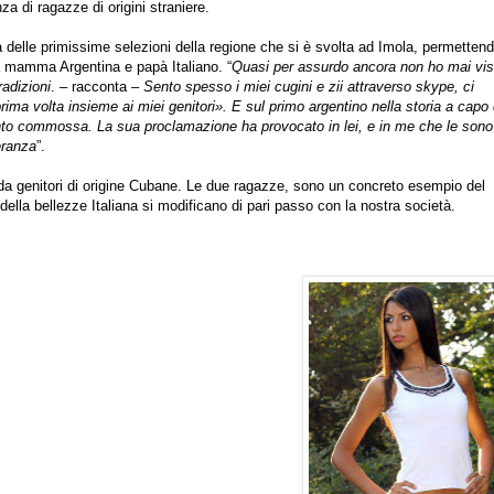
za di ragazze di origini straniere.
a delle primissime selezioni della regione che si è svolta ad Imola, permettend
 da mamma Argentina e papà Italiano. “
Quasi per assurdo ancora non ho mai vis
radizioni
. – racconta –
Sento spesso i miei cugini e zii attraverso skype, ci
prima volta insieme ai miei genitori». E sul primo argentino nella storia a capo 
o commossa. La sua proclamazione ha provocato in lei, e in me che le sono
eranza
”.
a da genitori di origine Cubane. Le due ragazze, sono un concreto esempio del
la bellezze Italiana si modificano di pari passo con la nostra società.