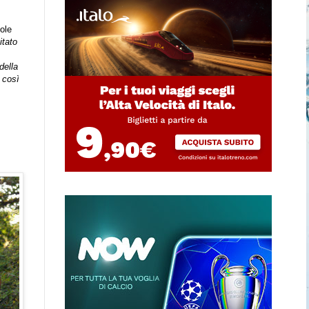
ole
itato
della
 così