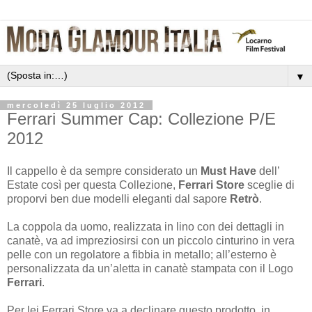
▼
mercoledì 25 luglio 2012
Ferrari Summer Cap: Collezione P/E
2012
Il cappello è da sempre considerato un
Must Have
dell’
Estate così per questa Collezione,
Ferrari Store
sceglie di
proporvi ben due modelli eleganti dal sapore
Retrò
.
La coppola da uomo, realizzata in lino con dei dettagli in
canatè, va ad impreziosirsi con un piccolo cinturino in vera
pelle con un regolatore a fibbia in metallo; all’esterno è
personalizzata da un’aletta in canatè stampata con il Logo
Ferrari
.
Per lei Ferrari Store va a declinare questo prodotto, in