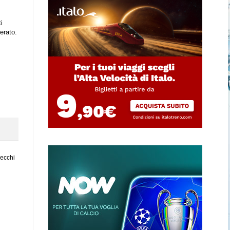
i
erato.
vecchi