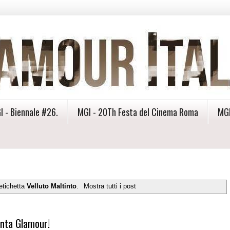
I - Biennale #26.
MGI - 20Th Festa del Cinema Roma
MGI
etichetta
Velluto Maltinto
.
Mostra tutti i post
venta Glamour!