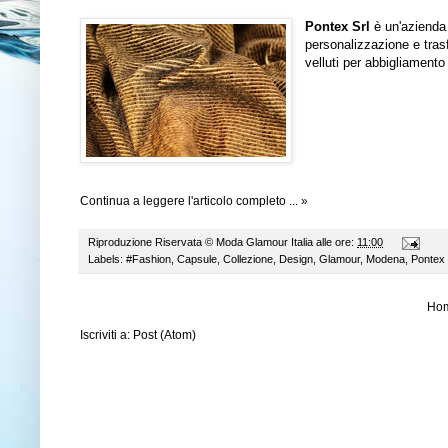
Pontex Srl
è un'azienda
personalizzazione e tras
velluti per abbigliamento
Continua a leggere l'articolo completo ... »
Riproduzione Riservata ©
Moda Glamour Italia
alle ore:
11:00
Labels:
#Fashion
,
Capsule
,
Collezione
,
Design
,
Glamour
,
Modena
,
Pontex 
Ho
Iscriviti a:
Post (Atom)