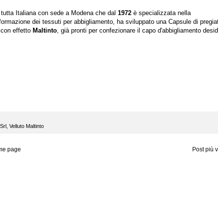
 tutta Italiana con sede a Modena che dal
1972
è specializzata nella
formazione dei tessuti per abbigliamento, ha sviluppato una Capsule di pregiat
 con effetto
Maltinto
, già pronti per confezionare il capo d'abbigliamento desid
Srl
,
Velluto Maltinto
me page
Post più 