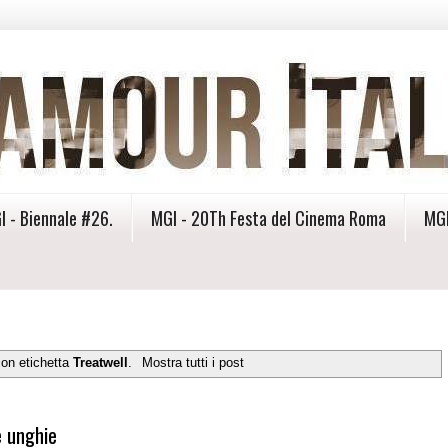
I - Biennale #26.
MGI - 20Th Festa del Cinema Roma
MGI
con etichetta
Treatwell
.
Mostra tutti i post
e unghie