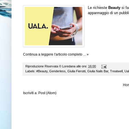
Le richieste
Beauty
si f
appannaggio di un pubbli
Continua a leggere l'articolo completo ... »
Riproduzione Riservata ©
Loredana
alle ore:
16:00
Labels:
#Beauty
,
Genderless
,
Giulia Fierotti
,
Giulia Nails Bar
,
Treatwell
,
Ua
Ho
Iscriviti a:
Post (Atom)